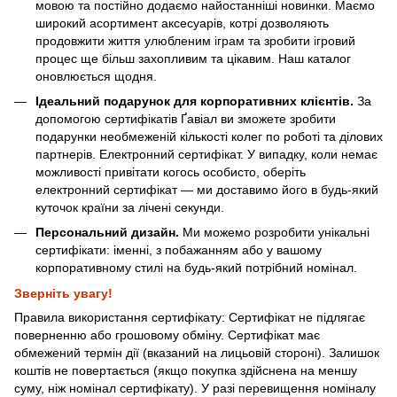
мовою та постійно додаємо найостанніші новинки. Маємо
широкий асортимент аксесуарів, котрі дозволяють
продовжити життя улюбленим іграм та зробити ігровий
процес ще більш захопливим та цікавим. Наш каталог
оновлюється щодня.
Ідеальний подарунок для корпоративних клієнтів.
За
допомогою сертифікатів Ґавіал ви зможете зробити
подарунки необмеженій кількості колег по роботі та ділових
партнерів. Електронний сертифікат. У випадку, коли немає
можливості привітати когось особисто, оберіть
електронний сертифікат — ми доставимо його в будь-який
куточок країни за лічені секунди.
Персональний дизайн.
Ми можемо розробити унікальні
сертифікати: іменні, з побажанням або у вашому
корпоративному стилі на будь-який потрібний номінал.
Зверніть увагу!
Правила використання сертифікату: Сертифікат не підлягає
поверненню або грошовому обміну. Сертифікат має
обмежений термін дії (вказаний на лицьовій стороні). Залишок
коштів не повертається (якщо покупка здійснена на меншу
суму, ніж номінал сертифікату). У разі перевищення номіналу