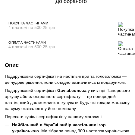
До обраного
ПОКУПКА ЧАСТИНАМИ
4 платежі по 500.25 грн
ОПЛАТА ЧАСТИНАМИ
4 платежі по 500.25 грн
Опис
Подарунковий сертифікат на настільні ігри та головоломки —
це чудове рішення, коли складно визначитись із подарунком.
Подарунковий сертифікат
Gavial.com.ua
у вигляді Паперового
аркушу або електронного сертифікату — це попередній
платіж, який дає можливість купувати будь-які товари магазину
на суму еквівалентну його номіналу.
Переваги купівлі сертифікатів у нашому магазині:
Найбільший в Україні вибір настільних ігор
українською.
Ми зібрали понад 300 настолок українською