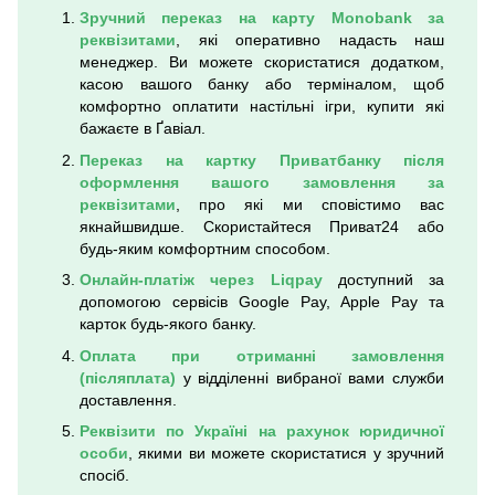
Зручний переказ на карту Monobank за
реквізитами
, які оперативно надасть наш
менеджер. Ви можете скористатися додатком,
касою вашого банку або терміналом, щоб
комфортно оплатити настільні ігри, купити які
бажаєте в Ґавіал.
Переказ на картку Приватбанку після
оформлення вашого замовлення за
реквізитами
, про які ми сповістимо вас
якнайшвидше. Скористайтеся Приват24 або
будь-яким комфортним способом.
Онлайн-платіж через Liqpay
доступний за
допомогою сервісів Google Pay, Apple Pay та
карток будь-якого банку.
Оплата при отриманні замовлення
(післяплата)
у відділенні вибраної вами служби
доставлення.
Реквізити по Україні на рахунок юридичної
особи
, якими ви можете скористатися у зручний
спосіб.