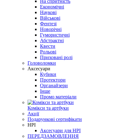
На спритність
Економічні
Наукові
Військові
Фентезі
Новорічні
Гумористичні
Абстрактні
Квести
Рольові
Приховані ролі
Головоломки
Аксесуари
Кубики
Протектори
Органайзери
Інше
Промо матеріали
Комікси та артбуки
Акції
Подарункові сертифікати
НРІ
Аксесуари для НРІ
ПЕРЕДЗАМОВЛЕННЯ