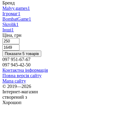
Бренд
Malvy.games
1
Ігромаг
1
BombatGame
1
Skrolik
1
Інші
1
Ціна, грн
Показати 5 товарів
097 951-67-67
097 945-42-50
Контактна інформація
Повна версія сайту
Мапа сайту
© 2019—2026
Інтернет-магазин
створений з
Хорошоп