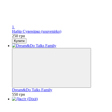
1
Набір Сувенірко (souvenirko)
250 грн
Купити
Dream&Do Talks Family
550 грн
Хіт
3