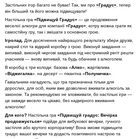
Застільних ігор багато не буває! Так, ми про
«Градус»
, тепер
він більший та його можна підвищувати!
Настільна гра
«Підвищуй Градус»
— це продовження
веселої алкогри для компанії
«Градус»
, котру можна грати як
самостійну гру, так і змішати з основною грою.
Ігролад.
Для досягнення найкращого результату збери друзів,
накрий стіл та відкрий коробку з грою. Виконуй завдання —
випивай, виконуй чергові завдання під нестримний регіт решти
учасників — знову випивай, та будь обачним з алкоголем.
В коробці є три колоди: базова «
Алко
», жартівлива
«
Віджигалка
». на десерт — пікантна «
Полуничка
».
Ґавіальчики нагадують, що гра призначена тільки для
дорослих, для осіб, яким вже дозволено вживати алкоголь за
законом. Та рекомендуємо не зловживати, бо настільні ігри —
це завжди весело та цікаво, без надмірного вживання
алкоголю!
Для кого?
Настільна гра
«Підвищуй градус: Вечірка
продовжується»
підійде для вибухової вечірки, гучного
застілля або крутого корпоративу! Вона зможе підвищити
градус вашої вечірки та додасть позитивного настрою та