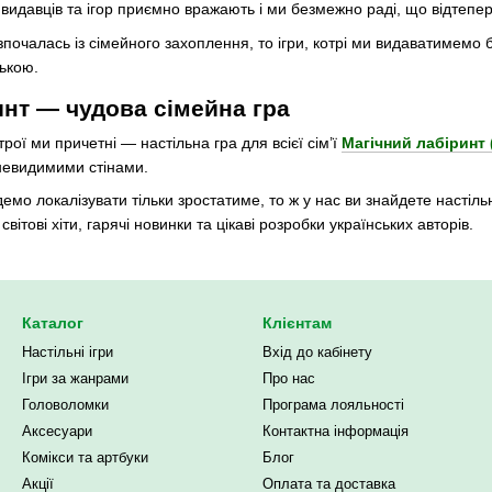
ь видавців та ігор приємно вражають і ми безмежно раді, що відтепер
почалась із сімейного захоплення, то ігри, котрі ми видаватимемо б
ською.
инт — чудова сімейна гра
рої ми причетні — настільна гра для всієї сім’ї
Магічний лабіринт 
невидимими стінами.
будемо локалізувати тільки зростатиме, то ж у нас ви знайдете настільн
вітові хіти, гарячі новинки та цікаві розробки українських авторів.
Каталог
Клієнтам
Настільні ігри
Вхід до кабінету
Ігри за жанрами
Про нас
Головоломки
Програма лояльності
Аксесуари
Контактна інформація
Комікси та артбуки
Блог
Акції
Оплата та доставка