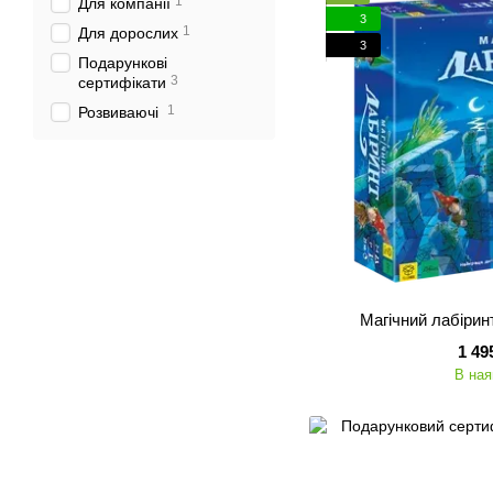
1
Для компанії
3
1
Для дорослих
3
Подарункові
3
сертифікати
1
Розвиваючі
Магічний лабіринт
1 49
В ная