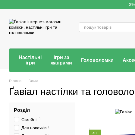
Перейти до основного контенту
3%
Настільні
Ігри за
Головоломки
Аксе
ігри
жанрами
Головна
Ґавіал
Ґавіал настілки та головол
Розділ
1
Сімейні
1
Для новачків
ХІТ