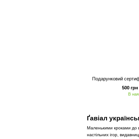
Подарунковий сертифі
500 грн
В ная
Ґавіал українсь
Маленькими кроками до ве
настільних ігор, видавни