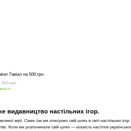
кат Ґавіал на 500 грн.
501 грн
вності
ке видавництво настільних ігор
.
ликої мрії. Саме так ми описуємо свій шлях в світі настільних ігор:
цтво. Коли ми розпочинали свій шлях — кількість настілок українськ