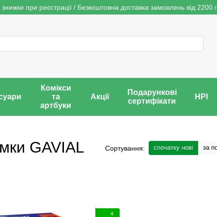
 знижки при реєстрації / Безкоштовна доставка замовлень від 2200 г
Комікси
Подарункові
суари
та
Акції
НРІ
сертифікати
артбуки
омки GAVIAL
спочатку нові
за п
Сортування:
4