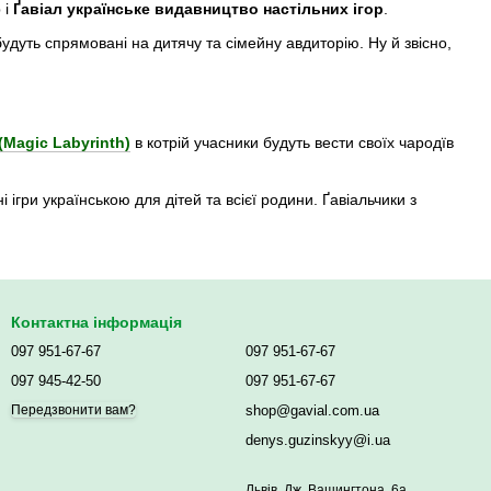
 і
Ґавіал українське видавництво настільних ігор
.
удуть спрямовані на дитячу та сімейну авдиторію. Ну й звісно,
(Magic Labyrinth)
в котрій учасники будуть вести своїх чародїв
і ігри українською для дітей та всієї родини. Ґавіальчики з
Контактна інформація
097 951-67-67
097 951-67-67
097 945-42-50
097 951-67-67
shop@gavial.com.ua
Передзвонити вам?
denys.guzinskyy@i.ua
Львів, Дж. Вашингтона, 6а