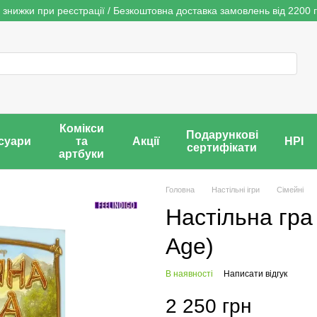
 знижки при реєстрації / Безкоштовна доставка замовлень від 2200 г
Комікси
Подарункові
суари
та
Акції
НРІ
сертифікати
артбуки
Головна
Настільні ігри
Сімейні
Настільна гра
Age)
В наявності
Написати відгук
2 250 грн