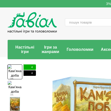
Перейти до основного контенту
3%
Настільні
Ігри за
Головоломки
Аксе
ігри
жанрами
4
4