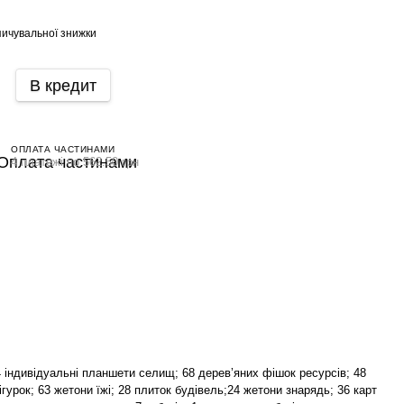
ичувальної знижки
В кредит
ОПЛАТА ЧАСТИНАМИ
4 платежі по 562.50 грн
4 індивідуальні планшети селищ; 68 деревʼяних фішок ресурсів; 48
гурок; 63 жетони їжі; 28 плиток будівель;24 жетони знарядь; 36 карт