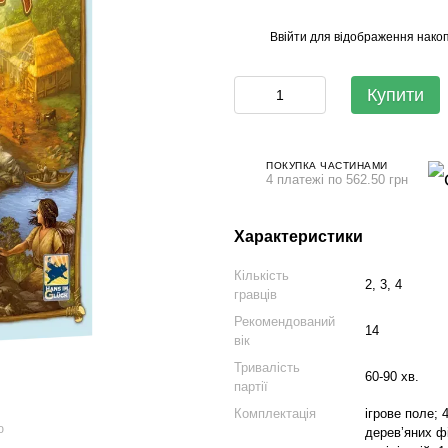
Ввійти
для відображення накоп
%
Купити
ПОКУПКА ЧАСТИНАМИ
4 платежі по 562.50 грн
Характеристики
Кількість
2, 3, 4
гравців
Рекомендований
14
вік
Тривалість
60-90 хв.
партії
Комплектація
ігрове поле; 
ю
деревʼяних фі