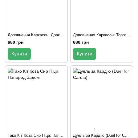
Доповнення Каркасон: Дракон та Фея №3 (Carcassonne: The Princess and the Dragon)
Доповнення Каркасон: Торговці та Будівельники №2 (Carcassonne: Traders and Builders)
680 грн
680 грн
Купити
Купити
1
Тако Кіт Коза Сир Піца: Наперед Задом
Дуель за Кардію (Duel for Cardia)