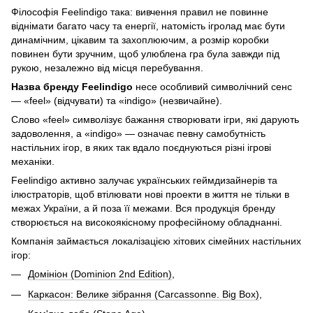
Філософія Feelindigo така: вивчення правил не повинне
віднімати багато часу та енергії, натомість ігролад має бути
динамічним, цікавим та захоплюючим, а розмір коробки
повинен бути зручним, щоб улюблена гра була завжди під
рукою, незалежно від місця перебування.
Назва бренду Feelindigo
несе особливий символічний сенс
— «feel» (відчувати) та «indigo» (незвичайне).
Слово «feel» символізує бажання створювати ігри, які дарують
задоволення, а «indigo» — означає певну самобутність
настільних ігор, в яких так вдало поєднуються різні ігрові
механіки.
Feelindigo активно залучає українських геймдизайнерів та
ілюстраторів, щоб втілювати нові проекти в життя не тільки в
межах України, а й поза її межами. Вся продукція бренду
створюється на високоякісному професійному обладнанні.
Компанія займається локалізацією хітових сімейних настільних
ігор:
Домініон (Dominion 2nd Edition)
,
Каркасон: Велике зібрання (Carcassonne. Big Box)
,