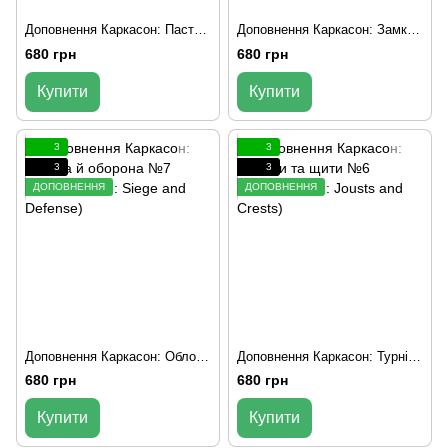
Доповнення Каркасон: Пастухи та вівці №9 (Carcassonne: Hills and Sheep)
Доповнення Каркасон: Замки та мости №8 (Carcassonne: Bridges, Castles and Bazaars)
680 грн
680 грн
Купити
Купити
3
3
3
3
ДОПОВНЕННЯ
ДОПОВНЕННЯ
Доповнення Каркасон: Облога й оборона №7 (Carcassonne: Siege and Defense)
Доповнення Каркасон: Турніри та щити №6 (Carcassonne: Jousts and Crests)
680 грн
680 грн
Купити
Купити