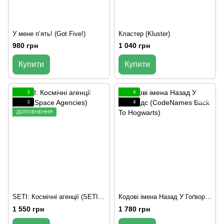
У мене пʼять! (Got Five!)
Кластер (Kluster)
980 грн
1 040 грн
Купити
Купити
3
4
3
4
ДОПОВНЕННЯ
SETI: Космічні агенції (SETI: Space Agencies)
Кодові імена Назад У Гоґвордс (CodeNames Back To Hogwarts)
1 550 грн
1 780 грн