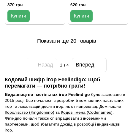
370 грн
620 грн
Купити
Купити
Показати ще 20 товарів
Назад
Вперед
1
з 4
Кодовий шифр ігор Feelindigo: Щоб
перемагати — потрібно грати!
Видавництво настільних ігор Feelindigo
було засноване в
2015 році. Все почалося з розробки 5 компактних настільних
ігор та локалізацій десяти ігор, як от наприклад,
Доміношне
Королівство (Kingdomino)
та
Кодові імена (Codenames)
.
Філіндіго почали також співпрацювати з іноземними
партнерами, щоб збагатити досвід в розробці і видавництві
ігор.