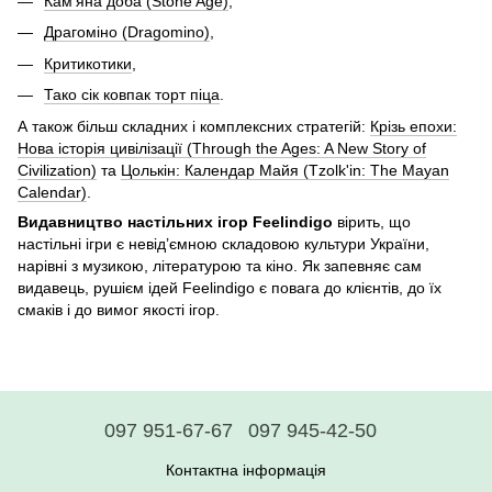
Кам'яна доба (Stone Age)
,
Драгоміно (Dragomino)
,
Критикотики
,
Тако сік ковпак торт піца
.
А також більш складних і комплексних стратегій:
Крізь епохи:
Нова історія цивілізації (Through the Ages: A New Story of
Civilization)
та
Цолькін: Календар Майя (Tzolk'in: The Mayan
Calendar)
.
Видавництво настільних ігор Feelindigo
вірить, що
настільні ігри є невід’ємною складовою культури України,
нарівні з музикою, літературою та кіно. Як запевняє сам
видавець, рушієм ідей Feelindigo є повага до клієнтів, до їх
смаків і до вимог якості ігор.
097 951-67-67
097 945-42-50
Контактна інформація