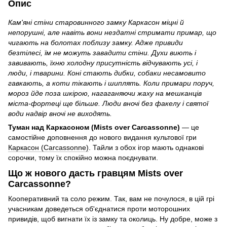
Опис
Кам'яні стіни старовинного замку Каркасон міцні й
непорушні, але навіть вони нездатні стримати примар, що
чигають на болотах поблизу замку. Адже привиди
безтілесі, їм не можуть завадити стіни. Духи виють і
завивають, їхню холодну присутність відчувають усі, і
люди, і тварини. Коні стають дибки, собаки несамовито
гавкають, а коти тікають і шиплять. Коли примари поруч,
мороз йде поза шкірою, нагаганяючи жаху на мешканців
міста-фортеці ще більше. Люди вночі без факелу і святої
води надвір вночі не виходять.
Туман над Каркасоном (Mists over Carcassonne)
— це
самостійне доповнення до нового видання культової гри
Каркасон (Carcassonne)
. Тайли з обох ігор мають однакові
сорочки, тому їх спокійно можна поєднувати.
Що ж нового дасть гравцям Mists over
Carcassonne?
Кооперативний та соло режим. Так, вам не почулося, в цій грі
учасникам доведеться об'єднатися проти моторошних
привидів, щоб вигнати їх із замку та околиць. Ну добре, може з