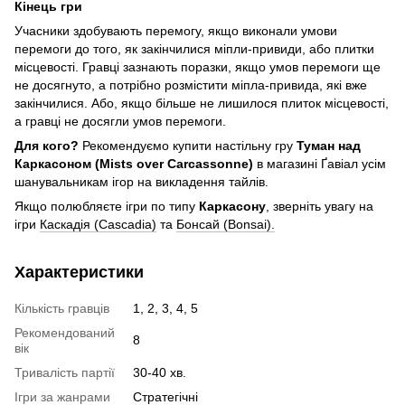
Кінець гри
Учасники здобувають перемогу, якщо виконали умови
перемоги до того, як закінчилися міпли-привиди, або плитки
місцевості. Гравці зазнають поразки, якщо умов перемоги ще
не досягнуто, а потрібно розмістити міпла-привида, які вже
закінчилися. Або, якщо більше не лишилося плиток місцевості,
а гравці не досягли умов перемоги.
Для кого?
Рекомендуємо купити настільну гру
Туман над
Каркасоном (Mists over Carcassonne)
в магазині Ґавіал усім
шанувальникам ігор на викладення тайлів.
Якщо полюбляєте ігри по типу
Каркасону
, зверніть увагу на
ігри
Каскадія (Cascadia)
та
Бонсай (Bonsai).
Характеристики
Кількість гравців
1, 2, 3, 4, 5
Рекомендований
8
вік
Тривалість партії
30-40 хв.
Ігри за жанрами
Стратегічні