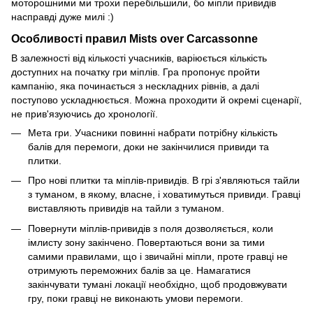
моторошними ми трохи перебільшили, бо міпли привидів
насправді дуже милі :)
Особливості правил Mists over Carcassonne
В залежності від кількості учасників, варіюється кількість
доступних на початку гри міплів. Гра пропонує пройти
кампанію, яка починається з нескладних рівнів, а далі
поступово ускладнюється. Можна проходити й окремі сценарії,
не прив'язуючись до хронології.
Мета гри. Учасники повинні набрати потрібну кількість
балів для перемоги, доки не закінчилися привиди та
плитки.
Про нові плитки та міплів-привидів. В грі з'являються тайли
з туманом, в якому, власне, і ховатимуться привиди. Гравці
виставляють привидів на тайли з туманом.
Повернути міплів-привидів з поля дозволяється, коли
імлисту зону закінчено. Повертаються вони за тими
самими правилами, що і звичайні міпли, проте гравці не
отримують переможних балів за це. Намагатися
закінчувати тумані локації необхідно, щоб продовжувати
гру, поки гравці не виконають умови перемоги.