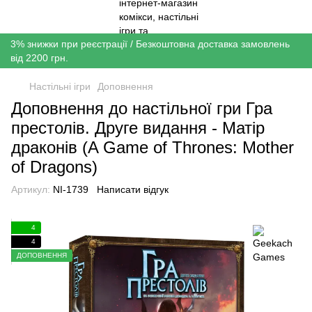
3% знижки при реєстрації / Безкоштовна доставка замовлень
від 2200 грн.
Настільні ігри
Доповнення
Доповнення до настільної гри Гра
престолів. Друге видання - Матір
драконів (A Game of Thrones: Mother
of Dragons)
Артикул:
NI-1739
Написати відгук
4
4
ДОПОВНЕННЯ