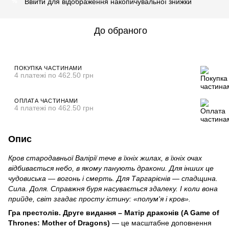
Ввійти
для відображення накопичувальної знижки
%
До обраного
ПОКУПКА ЧАСТИНАМИ
4 платежі по 462.50 грн
ОПЛАТА ЧАСТИНАМИ
4 платежі по 462.50 грн
Опис
Кров стародавньої Валірії тече в їхніх жилах, в їхніх очах
відбивається небо, в якому панують дракони. Для інших це
чудовиська — вогонь і смерть. Для Таргарієнів — спадщина.
Сила. Доля. Справжня буря насувається здалеку. І коли вона
прийде, світ згадає просту істину: «полум'я і кров».
Гра престолів. Друге видання – Матір драконів (A Game of
Thrones: Mother of Dragons)
— це масштабне доповнення