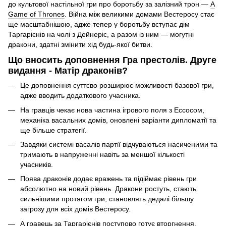
до культової настільної гри про боротьбу за залізний трон —
A
Game of Thrones
. Війна між великими домами Вестеросу стає
ще масштабнішою, адже тепер у боротьбу вступає дім
Таргарієнів на чолі з Дейнеріс, а разом із ним — могутні
дракони, здатні змінити хід будь-якої битви.
Що вносить доповнення Гра престолів. Друге
видання - Матір драконів?
Це доповнення суттєво розширює можливості базової гри,
адже вводить додаткового учасника.
На гравців чекає нова частина ігрового поля з Ессосом,
механіка васальних домів, оновлені варіанти дипломатії та
ще більше стратегії.
Завдяки системі васалів партії відчуваються насиченими та
тримають в напруженні навіть за меншої кількості
учасників.
Поява драконів додає вражень та підіймає рівень гри
абсолютно на новий рівень. Дракони ростуть, стають
сильнішими протягом гри, становлять дедалі більшу
загрозу для всіх домів Вестеросу.
А гравець за Таргарієнів поступово готує вторгнення,