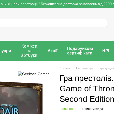
 знижки при реєстрації / Безкоштовна доставка замовлень від 2200 г
Комікси
Подарункові
суари
та
Акції
НРІ
сертифікати
артбуки
Головна
Настільні ігри
Ігри для до
Гра престолів
Game of Thro
Second Edition
В наявності
Написати відгук