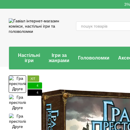
Перейти до основного контенту
3%
Настільні
Ігри за
Головоломки
Аксе
ігри
жанрами
ХІТ
4
4