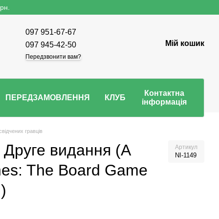
рн.
097 951-67-67
Мій кошик
097 945-42-50
Передзвонити вам?
Контактна
ПЕРЕДЗАМОВЛЕННЯ
КЛУБ
інформація
свідчених гравців
. Друге видання (A
Артикул
NI-1149
nes: The Board Game
)