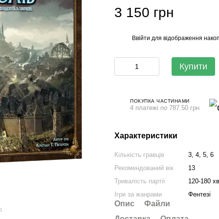
3 150 грн
Ввійти
для відображення накоп
%
Купити
ПОКУПКА ЧАСТИНАМИ
4 платежі по 787.50 грн
Характеристики
Кількість гравців
3, 4, 5, 6
Рекомендований вік
13
Тривалість партії
120-180 хв
Ігри за жанрами
Фентезі
Опис
Файли
ю
Доставка
Оплата