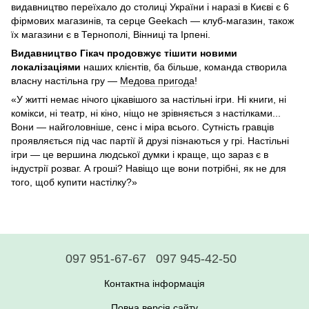
видавництво переїхало до столиці України і наразі в Києві є 6
фірмових магазинів, та серце Geekach — клуб-магазин, також
їх магазини є в Тернополі, Вінниці та Ірпені.
Видавництво Гікач продовжує тішити новими
локалізаціями
наших клієнтів, ба більше, команда створила
власну настільна гру —
Медова пригода
!
«У житті немає нічого цікавішого за настільні ігри. Ні книги, ні
комікси, ні театр, ні кіно, ніщо не зрівняється з настілками...
Вони — найголовніше, сенс і міра всього. Сутність гравців
проявляється під час партії й друзі пізнаються у грі. Настільні
ігри — це вершина людської думки і краще, що зараз є в
індустрії розваг. А гроші? Навіщо ще вони потрібні, як не для
того, щоб купити настілку?»
097 951-67-67
097 945-42-50
Контактна інформація
Повна версія сайту