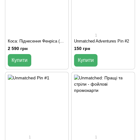
1
Коса: Піднесення Фенріса (Scythe: The Rise of Fenris)
Unmatched Adventures Pin #2
2 590 грн
150 грн
Купити
Купити
1
1