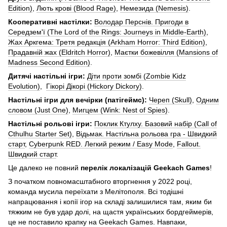
Edition)
,
Лють крові (Blood Rage)
,
Немезида (Nemesis)
.
Кооперативні настілки:
Володар Перснів. Пригоди в
Середзем'ї (The Lord of the Rings: Journeys in Middle-Earth)
,
Жах Аркгема: Третя редакція (Arkham Horror: Third Edition)
,
Прадавній жах (Eldritch Horror)
,
Маєтки божевілля (Mansions of
Madness Second Edition)
.
Дитячі настільні ігри:
Діти проти зомбі (Zombie Kidz
Evolution)
,
Гікорі Дікорі (Hickory Dickory)
.
Настільні ігри для вечірки (патігеймс):
Череп (Skull)
,
Одним
словом (Just One)
,
Мигцем (Wink: Nest of Spies)
.
Настільні рольові ігри:
Поклик Ктулху. Базовий набір (Call of
Cthulhu Starter Set)
,
Відьмак. Настільна рольова гра - Швидкий
старт
,
Cyberpunk RED. Легкий режим / Easy Mode
,
Fallout.
Швидкий старт
.
Це далеко не повний
перелік локалізацій Geekach Games
!
З початком повномасштабного вторгнення у 2022 році,
команда мусила переїхати з Мелітополя. Всі тодішні
напрацювання і копії ігор на складі залишилися там, яким би
тяжким не був удар долі, на щастя українських бордгеймерів,
це не поставило крапку на Geekach Games. Навпаки,