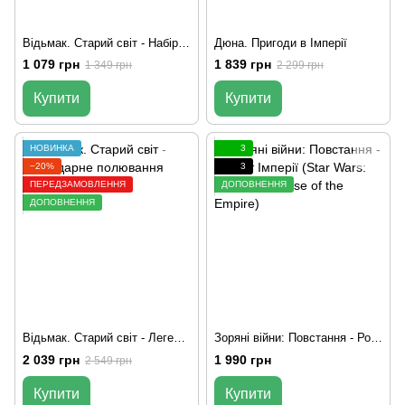
Відьмак. Старий світ - Набір пригод (The Witcher: Old World – Adventure Pack)
Дюна. Пригоди в Імперії
1 079 грн
1 839 грн
1 349 грн
2 299 грн
Купити
Купити
НОВИНКА
3
−20%
3
ПЕРЕДЗАМОВЛЕННЯ
ДОПОВНЕННЯ
ДОПОВНЕННЯ
Відьмак. Старий світ - Легендарне полювання
Зоряні війни: Повстання - Розквіт Імперії (Star Wars: Rebellion – Rise of the Empire)
2 039 грн
1 990 грн
2 549 грн
Купити
Купити