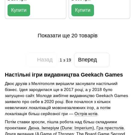
Купити
Купити
Показати ще 20 товарів
Назад
Вперед
1
з 19
Настільні ігри видавництва Geekach Games
Двоє друзів з Мелітополя вирішили заснувати настільний
бізнес. Ідея зародилася ще в 2017 році, а у 2018 було
запущено сайт. Молоде амбітне видавництво Geekach Games
заявило про себе в 2020 році. Все почалося з кількох
невеличких локалізацій мовонезалежних ігор, а потім
локалізація більш серйозної гри —
Острів котів
.
Потім ставки зросли, пішла робота над більш складними
проектами:
Дюна. Імперіум (Dune: Imperium)
,
Гра престолів.
Друге видання (A Game of Thrones: The Board Game Second