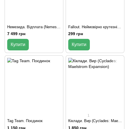
Немезида. Відплата (Nemesis Retaliation)
Fallout. Неймовірно крутезні історії №1. Помаранчеве небо (Fallout RPG - Orange Coloured Sky)
7 499 грн
299 грн
Купити
Купити
1
Tag Team. Поєдинок
Кіклади. Вир (Cyclades: Maelstrom Expansion)
1 150 грн
1 850 грн