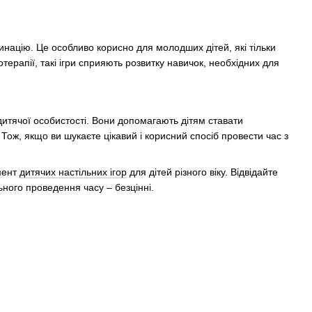
инацію. Це особливо корисно для молодших дітей, які тільки
терапії, такі ігри сприяють розвитку навичок, необхідних для
 дитячої особистості. Вони допомагають дітям ставати
ож, якщо ви шукаєте цікавий і корисний спосіб провести час з
имент
дитячих настільних ігор
для дітей різного віку. Відвідайте
льного проведення часу – безцінні.