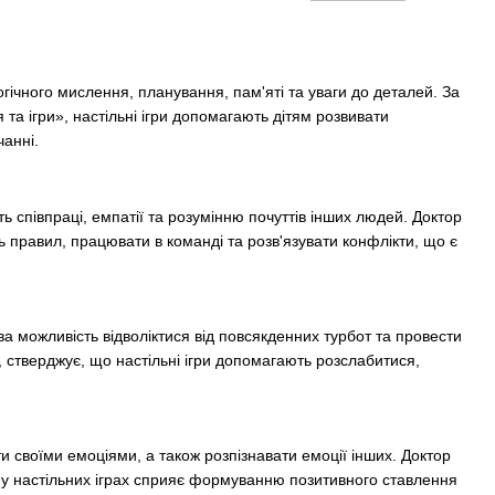
огічного мислення, планування, пам'яті та уваги до деталей. За
та ігри», настільні ігри допомагають дітям розвивати
чанні.
ть співпраці, емпатії та розумінню почуттів інших людей. Доктор
ись правил, працювати в команді та розв'язувати конфлікти, що є
а можливість відволіктися від повсякденних турбот та провести
, стверджує, що настільні ігри допомагають розслабитися,
ти своїми емоціями, а також розпізнавати емоції інших. Доктор
ь у настільних іграх сприяє формуванню позитивного ставлення