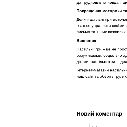
до труднощів та невдач, щ
Покращення моторики та
Деякі настільні ігри вклю
вчаться управляти своїми р
письма та інших важливих 
Висновок
Настільні ігри – це не про
розумнішими, соціально ад
дітьми, настільні ігри – іде
Інтернет-магазин настільн
наш сайт та оберіть гру, я
Новий коментар