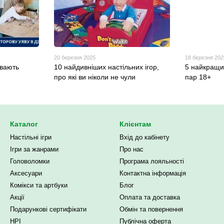
20 березня 2025
18 березня 202
ивають
10 найдивніших настільних ігор,
5 найкращих
й
про які ви ніколи не чули
пар 18+
Каталог
Клієнтам
Настільні ігри
Вхід до кабінету
Ігри за жанрами
Про нас
Головоломки
Програма лояльності
Аксесуари
Контактна інформація
Комікси та артбуки
Блог
Акції
Оплата та доставка
Подарункові сертифікати
Обмін та повернення
НРІ
Публічна оферта