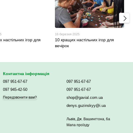
5
16 березня 2025
 настільних ігор для
10 кращих настільних ігор для
вечірок
Контактна інформація
097 951-67-67
097 951-67-67
097 945-42-50
097 951-67-67
shop@gavial.com.ua
Передзвонити вам?
denys.guzinskyy@i.ua
Львів, Дж. Вашингтона, 6а
Мапа проїзду