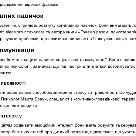
ослідження відомих фахівців.
ивних навичок
тратегічні, сприяють розвитку когнітивних навичок. Вони вимагають л
, відомого психолога та автора книги «Граємо разом: психотерапія 
рішувати проблеми, що позитивно впливає на їхню успішність у нав
комунікація
пособом покращити навички соціалізації та комунікації. Вони сприяю
итячої психології, зазначає, що під час гри діти вчаться дотримуват
життя.
ривожності
 бути ефективним способом зниження стресу та тривожності. Це чудов
Психолог Марта Браун, спеціаліст з когнітивно-поведінкової терапії
альне самопочуття.
інтелекту
 дітям розвивати емоційний інтелект. Вони вчать розуміти та керува
 автор багатьох статей про дитячий розвиток, підкреслює, що участ