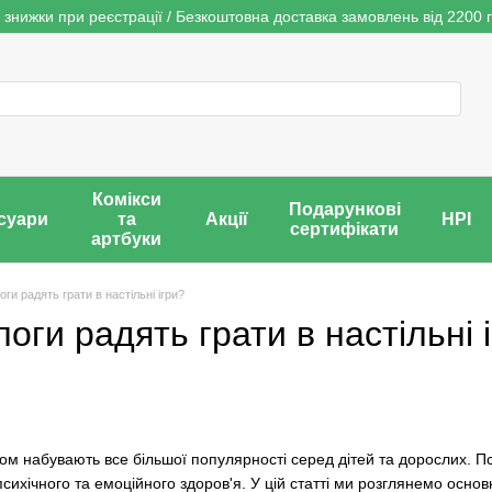
 знижки при реєстрації / Безкоштовна доставка замовлень від 2200 г
Комікси
Подарункові
суари
та
Акції
НРІ
сертифікати
артбуки
ги радять грати в настільні ігри?
оги радять грати в настільні 
оком набувають все більшої популярності серед дітей та дорослих. 
сихічного та емоційного здоров'я. У цій статті ми розглянемо осно