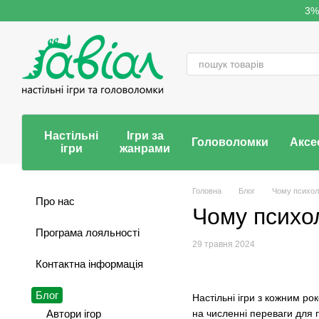
Перейти до основного контенту
3%
Настільні
Ігри за
Головоломки
Аксе
ігри
жанрами
Головна
Блог
Чому психоло
Про нас
Чому психол
Програма лояльності
29 травня 2024
Контактна інформація
Блог
Настільні ігри з кожним р
на численні переваги для п
Автори ігор