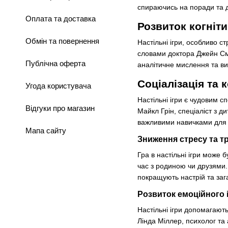
спираючись на поради та д
Оплата та доставка
Розвиток когніт
Обмін та повернення
Настільні ігри, особливо с
словами доктора Джейн Сміт
Публічна оферта
аналітичне мислення та ви
Соціалізація та 
Угода користувача
Настільні ігри є чудовим с
Відгуки про магазин
Майкл Грін, спеціаліст з д
важливими навичками для 
Мапа сайту
Зниження стресу та т
Гра в настільні ігри може
час з родиною чи друзями. 
покращують настрій та заг
Розвиток емоційного 
Настільні ігри допомагають
Лінда Міллер, психолог та