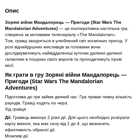
Опис
Зоряні війни Мандалорець — Пригоди (Star Wars The
Mandalorian Adventures)
— це кооперативна настільна гра,
створена за мотивами телесеріалу «The Mandalorian».
Тож, гравці зануряться в улюблений світ космічних пригод. У
ролі відчайдушних мисливців за головами вони
досліджуватимуть найвіддаленіші куточки далекої-далекої
галактики в пошуках своїх ворогів та проходитимуть ігрові
місії.
Як грати в гру Зоряні війни Мандалорець —
Пригоди (Star Wars The Mandalorian
Adventures)
Підготовка до гри займе деякий час. Гра триває певну кількість
раундів. Гравці ходять по черзі.
Хід гравця:
Дії.
Гравець виконує 2 різні дії. Для цього необхідно розіграти
карту вміння, яка має силу від 1 до 4, що визначить
ефективність обраної дії.
Можливі дії: