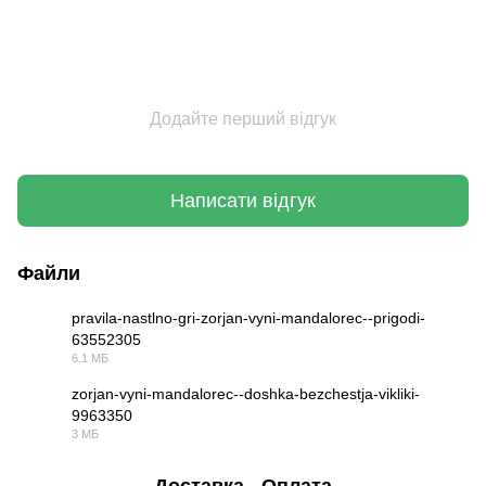
Додайте перший відгук
Написати відгук
Файли
pravila-nastlno-gri-zorjan-vyni-mandalorec--prigodi-
63552305
PDF
6.1 МБ
zorjan-vyni-mandalorec--doshka-bezchestja-vikliki-
9963350
PDF
3 МБ
Доставка
Оплата