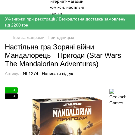
3% знижки при реєстрації / Безкоштовна доставка замовлень
від 2200 грн.
Ігри за жанрами
Пригодницькі
Настільна гра Зоряні війни
Мандалорець - Пригоди (Star Wars
The Mandalorian Adventures)
Артикул:
NI-1274
Написати відгук
4
4