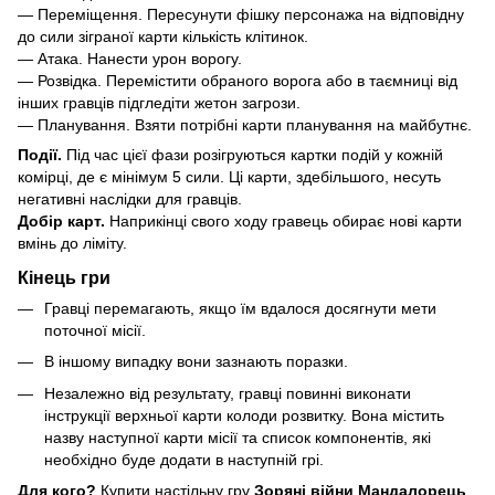
— Переміщення. Пересунути фішку персонажа на відповідну
до сили зіграної карти кількість клітинок.
— Атака. Нанести урон ворогу.
— Розвідка. Перемістити обраного ворога або в таємниці від
інших гравців підгледіти жетон загрози.
— Планування. Взяти потрібні карти планування на майбутнє.
Події.
Під час цієї фази розігруються картки подій у кожній
комірці, де є мінімум 5 сили. Ці карти, здебільшого, несуть
негативні наслідки для гравців.
Добір карт.
Наприкінці свого ходу гравець обирає нові карти
вмінь до ліміту.
Кінець гри
Гравці перемагають, якщо їм вдалося досягнути мети
поточної місії.
В іншому випадку вони зазнають поразки.
Незалежно від результату, гравці повинні виконати
інструкції верхньої карти колоди розвитку. Вона містить
назву наступної карти місії та список компонентів, які
необхідно буде додати в наступній грі.
Для кого?
Купити настільну гру
Зоряні війни Мандалорець