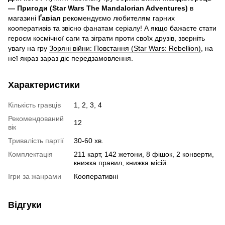
— Пригоди (Star Wars The Mandalorian Adventures)
в
магазині
Ґавіал
рекомендуємо любителям гарних
кооперативів та звісно фанатам серіалу! А якщо бажаєте стати
героєм космічної саги та зіграти проти своїх друзів, зверніть
увагу на гру
Зоряні війни: Повстання (Star Wars: Rebellion)
, на
неї якраз зараз діє передзамовлення.
Характеристики
Кількість гравців
1, 2, 3, 4
Рекомендований
12
вік
Тривалість партії
30-60 хв.
Комплектація
211 карт, 142 жетони, 8 фішок, 2 конверти,
книжка правил, книжка місій.
Ігри за жанрами
Кооперативні
Відгуки