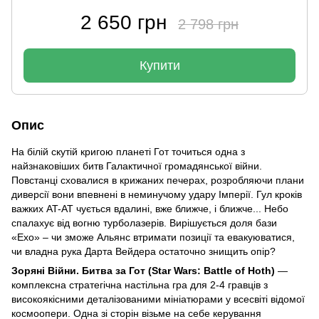
2 650 грн
2 798 грн
Купити
Опис
На білій скутій кригою планеті Гот точиться одна з
найзнаковіших битв Галактичної громадянської війни.
Повстанці сховалися в крижаних печерах, розробляючи плани
диверсії вони впевнені в неминучому удару Імперії. Гул кроків
важких AT-AT чується вдалині, вже ближче, і ближче... Небо
спалахує від вогню турболазерів. Вирішується доля бази
«Ехо» – чи зможе Альянс втримати позиції та евакуюватися,
чи владна рука Дарта Вейдера остаточно знищить опір?
Зоряні Війни. Битва за Гот (Star Wars: Battle of Hoth)
—
комплексна стратегічна настільна гра для 2-4 гравців з
високоякісними деталізованими мініатюрами у всесвіті відомої
космоопери. Одна зі сторін візьме на себе керування