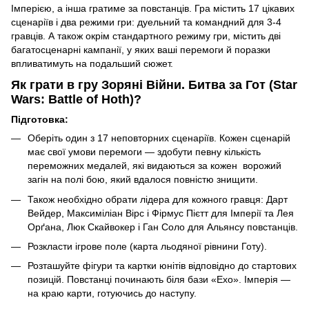
Імперією, а інша гратиме за повстанців. Гра містить 17 цікавих
сценаріїв і два режими гри: дуельний та командний для 3-4
гравців. А також окрім стандартного режиму гри, містить дві
багатосценарні кампанії, у яких ваші перемоги й поразки
впливатимуть на подальший сюжет.
Як грати в гру Зоряні Війни. Битва за Гот (Star
Wars: Battle of Hoth)?
Підготовка:
Оберіть один з 17 неповторних сценаріїв. Кожен сценарій
має свої умови перемоги — здобути певну кількість
переможних медалей, які видаються за кожен ворожий
загін на полі бою, який вдалося повністю знищити.
Також необхідно обрати лідера для кожного гравця: Дарт
Вейдер, Максиміліан Вірс і Фірмус Пієтт для Імперії та Лея
Орґана, Люк Скайвокер і Ган Соло для Альянсу повстанців.
Розкласти ігрове поле (карта льодяної рівнини Готу).
Розташуйте фігури та картки юнітів відповідно до стартових
позицій. Повстанці починають біля бази «Ехо». Імперія —
на краю карти, готуючись до наступу.