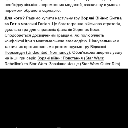
необхідну кількість переможних медалей, зазначену в умовах
перемоги обраного сценарію.
Для кого?
Радимо купити настільну гру
Зоряні Війни: Битва
за Гот
в магазині Ґавіал. Це багатогранна військова стратегія,
ідеальна гра для справжніх фанатів Зоряних Воєн.
Сподобається досвідченим гравцям, які полюбляють
конфліктні ігри з максимальною взаємодією. Шанувальникам
тактичних протистоянь ми рекомендуємо гру
Відважні.
Нормандія (Undaunted: Normandy)
. Обов'язково зверніть увагу
на інші ігри серії:
Зоряні війни: Повстання (Star Wars:
Rebellion)
та Star Wars.
Зовнішнє кільце (Star Wars Outer Rim)
.