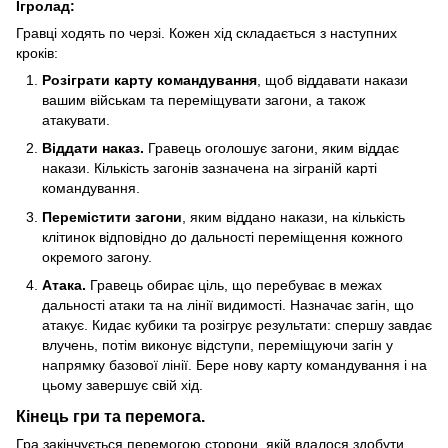
Ігролад:
Гравці ходять по черзі. Кожен хід складається з наступних
кроків:
Розіграти карту командування
, щоб віддавати накази
вашим військам та переміщувати загони, а також
атакувати.
Віддати наказ.
Гравець оголошує загони, яким віддає
накази. Кількість загонів зазначена на зіграній карті
командування.
Перемістити загони
, яким віддано накази, на кількість
клітинок відповідно до дальності переміщення кожного
окремого загону.
Атака.
Гравець обирає ціль, що перебуває в межах
дальності атаки та на лінії видимості. Назначає загін, що
атакує. Кидає кубики та розігрує результати: спершу завдає
влучень, потім виконує відступи, переміщуючи загін у
напрямку базової лінії. Бере нову карту командування і на
цьому завершує свій хід.
Кінець гри та перемога.
Гра закінчується перемогою сторони, якій вдалося здобути