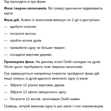
Хід проходить в три фази:
Фаза тварин-захисників.
Всі гравці одночасно відкривають
карти.
Фаза дій.
Кожен із захисників виконує по 2 дії із доступних:
здобути осколок
погасити вогонь
пройти колом духів
привабити одну чи більше тварин
посадити вартове дерево.
Прикінцева фаза.
На даному етапі Онібі нападає на духів.
Після цього прибувають нові тварини-захисники.
Гра завершується наприкінці повністю пройденої фази дій,
якщо комусь із духів вдалося виконати одну із умов:
Зібрати 12 різних вартових дерев.
Зібрати 12 квіток священного цвіту.
Погасити 12 вогнів, прогнавши Онібі навіки.
Гравець, котрий виконав одну із цих умов і стає переможцем.