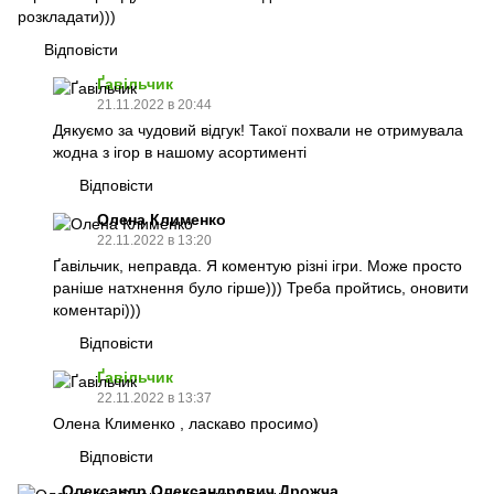
розкладати)))
Відповісти
Ґавільчик
21.11.2022 в 20:44
Дякуємо за чудовий відгук! Такої похвали не отримувала
жодна з ігор в нашому асортименті
Відповісти
Олена Клименко
22.11.2022 в 13:20
Ґавільчик, неправда. Я коментую різні ігри. Може просто
раніше натхнення було гірше))) Треба пройтись, оновити
коментарі)))
Відповісти
Ґавільчик
22.11.2022 в 13:37
Олена Клименко , ласкаво просимо)
Відповісти
Олександр Олександрович Дрожча