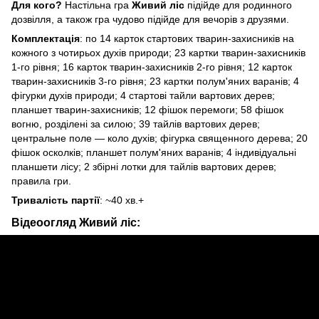
Для кого?
Настільна гра
Живий ліс
підійде для родинного
дозвілля, а також гра чудово підійде для вечорів з друзями.
Комплектація
: по 14 карток стартових тварин-захисників на
кожного з чотирьох духів природи; 23 картки тварин-захисників
1-го рівня; 16 карток тварин-захисників 2-го рівня; 12 карток
тварин-захисників 3-го рівня; 23 картки полум'яних варанів; 4
фігурки духів природи; 4 стартові тайли вартових дерев;
планшет тварин-захисників; 12 фішок перемоги; 58 фішок
вогню, розділені за силою; 39 тайлів вартових дерев;
центральне поле — коло духів; фігурка священного дерева; 20
фішок осколків; планшет полум'яних варанів; 4 індивідуальні
планшети лісу; 2 збірні лотки для тайлів вартових дерев;
правила гри.
Тривалість партії
: ~40 хв.+
Відеоогляд
Живий ліс: