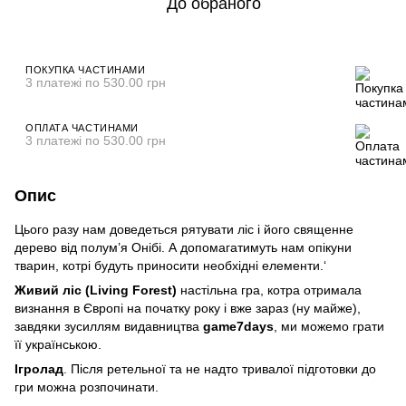
До обраного
ПОКУПКА ЧАСТИНАМИ
3 платежі по 530.00 грн
ОПЛАТА ЧАСТИНАМИ
3 платежі по 530.00 грн
Опис
Цього разу нам доведеться рятувати ліс і його священне
дерево від полум’я Онібі. А допомагатимуть нам опікуни
тварин, котрі будуть приносити необхідні елементи.‘
Живий ліс (Living Forest)
настільна гра, котра отримала
визнання в Європі на початку року і вже зараз (ну майже),
завдяки зусиллям видавництва
game7days
, ми можемо грати
її українською.
Ігролад
. Після ретельної та не надто тривалої підготовки до
гри можна розпочинати.