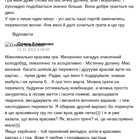
ігроладно подобається значно більше. Вона добре грається на
двох.
У гри є лише один мінус - усі шість наші партій закінчились
перемогою вогню. Але мені й далі хочеться грати в цю гру.
Відповісти
Олена Клименко
21.11.2022 в 19:45
Максимально красива гра. Механічно нагадує класичний
колодобуд, тематично та асоціативно - Містичну долину. Мікс
механік. багато шляхів до перемоги і дууууже красиві арти на
картах.... прям дуже. Радію, що мені її подарували, інакше
мабуть і не купила б... А гра того варта. Можна грати на
перемогу, будуючи оптимальну комбінацію, а можна просто
зануритись в лісове життя і гасити пожежі, запрошувати
тваринок, висаджувати ліс і виганяти вогняних варанів - і теж
несподівано перемогти. Я обираю другий варіант, бо поринути
в цю красивенну гру по самі вуха дуже легко))) І я ж уже
казала, що вона красива? Як, всього тричі? ні, це незаслужено
мало)))
Якщо серйозно - той приємний випадок, коли в красивих
картах є і гра. Дуже її люблю і сподіваюсь частіше