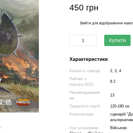
450 грн
Ввійти
для відображення накоп
%
Купити
Характеристики
Кількість гравців
2, 3, 4
Рейтинг з
8.2
порталу BGG
Рекомендований
13
вік
Тривалість партії
120-180 хв.
Комплектація
сценарій "До
альтернатив
ю
Ігри за жанрами
Військові