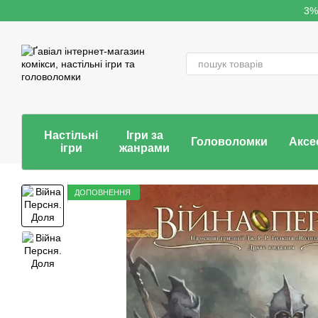
Перейти до основного контенту
3%
Настільні
Ігри за
Головоломки
Аксе
ігри
жанрами
ДОПОВНЕННЯ