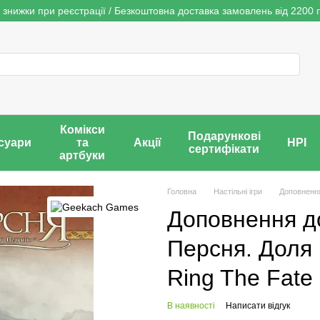
 знижки при реєстрації / Безкоштовна доставка замовлень від 2200 г
Комікси
Подарункові
суари
та
Акції
НРІ
сертифікати
артбуки
Головна
Настільні ігри
Доповненн
Доповнення до
Персня. Доля 
Ring The Fate 
В наявності
Написати відгук