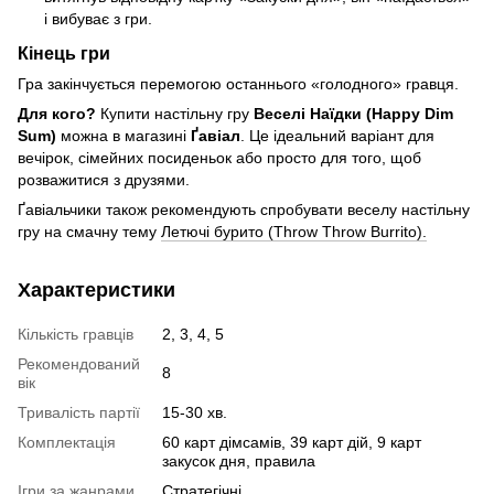
і вибуває з гри.
Кінець гри
Гра закінчується перемогою останнього «голодного» гравця.
Для кого?
Купити настільну гру
Веселі Наїдки (Happy Dim
Sum)
можна в магазині
Ґавіал
. Це ідеальний варіант для
вечірок, сімейних посиденьок або просто для того, щоб
розважитися з друзями.
Ґавіальчики також рекомендують спробувати веселу настільну
гру на смачну тему
Летючі бурито (Throw Throw Burrito).
Характеристики
Кількість гравців
2, 3, 4, 5
Рекомендований
8
вік
Тривалість партії
15-30 хв.
Комплектація
60 карт дімсамів, 39 карт дій, 9 карт
закусок дня, правила
Ігри за жанрами
Стратегічні