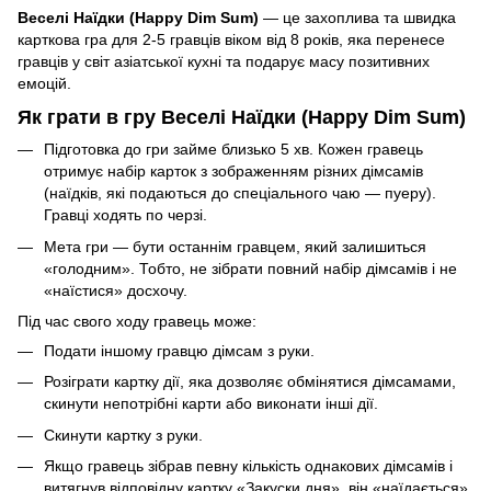
Веселі Наїдки (Happy Dim Sum)
— це захоплива та швидка
карткова гра для 2-5 гравців віком від 8 років, яка перенесе
гравців у світ азіатської кухні та подарує масу позитивних
емоцій.
Як грати в гру Веселі Наїдки (Happy Dim Sum)
Підготовка до гри займе близько 5 хв. Кожен гравець
отримує набір карток з зображенням різних дімсамів
(наїдків, які подаються до спеціального чаю — пуеру).
Гравці ходять по черзі.
Мета гри — бути останнім гравцем, який залишиться
«голодним». Тобто, не зібрати повний набір дімсамів і не
«наїстися» досхочу.
Під час свого ходу гравець може:
Подати іншому гравцю дімсам з руки.
Розіграти картку дії, яка дозволяє обмінятися дімсамами,
скинути непотрібні карти або виконати інші дії.
Скинути картку з руки.
Якщо гравець зібрав певну кількість однакових дімсамів і
витягнув відповідну картку «Закуски дня», він «наїдається»