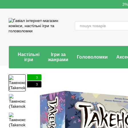
Перейти до основного контенту
3%
Настільні
Ігри за
Головоломки
Аксе
ігри
жанрами
3
3