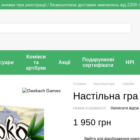
 знижки при реєстрації / Безкоштовна доставка замовлень від 2200 г
Комікси
Подарункові
суари
та
Акції
НРІ
сертифікати
артбуки
Головна
Настільні ігри
Сімейні
Настільна гра
Немає в наявності
Написати відгук
1 950 грн
Ввійти
для відображення накоп
%