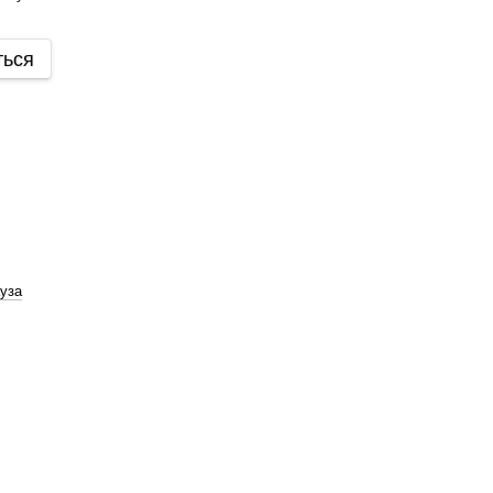
ться
уза