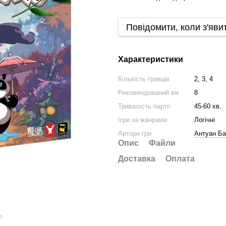
Повідомити, коли з'яви
Характеристики
Кількість гравців
2, 3, 4
Рекомендований вік
8
Тривалість партії
45-60 хв.
Ігри за жанрами
Логічні
Автори гри
Антуан Ба
Опис
Файли
Доставка
Оплата
ю