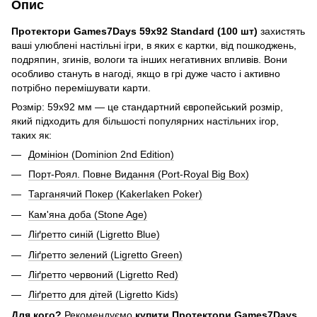
Опис
Протектори Games7Days 59x92 Standard (100 шт)
захистять
ваші улюблені настільні ігри, в яких є картки, від пошкоджень,
подряпин, згинів, вологи та інших негативних впливів. Вони
особливо стануть в нагоді, якщо в грі дуже часто і активно
потрібно перемішувати карти.
Розмір: 59x92 мм — це стандартний європейський розмір,
який підходить для більшості популярних настільних ігор,
таких як:
Домініон (Dominion 2nd Edition)
Порт-Роял. Повне Видання (Port-Royal Big Box)
Тарганячий Покер (Kakerlaken Poker)
Кам'яна доба (Stone Age)
Ліґретто синій (Ligretto Blue)
Ліґретто зелений (Ligretto Green)
Ліґретто червоний (Ligretto Red)
Ліґретто для дітей (Ligretto Kids)
Для кого?
Рекомендуємо
купити Протектори Games7Days