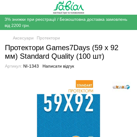
3% знижки при реєстрації / Безкоштовна доставка замовлень
від 2200 грн.
Аксесуари
Протектори
Протектори Games7Days (59 x 92
мм) Standard Quality (100 шт)
Артикул:
NI-1343
Написати відгук