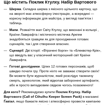
Що містить Поклик Ктулху. Набір Вартового
Ширма
. Складна ширма з якісного щільного картону, що
на звороті має атмосферну ілюстрацію, а всередині —
корисну інформацію для майстра, у вигляді пам'яток і
таблиць.
Мапи
. Розмаїття мап Світу Ктулху, що виконані в кольорі ,
Країни Лавкрафта і містичного містечка Аркгем
знадобляться гравцям як для проходження готових
сценаріїв, так і для створення власних.
Сценарії
. Дві історії: «Втрачені борги» та «Блеквотер-Крік»,
що введуть вас у класичний моторошний світ Країни
Лавкрафта.
Готові дослідники
. Цілих 12 готових персонажів, щоб
швидко почати гру. Проте ніхто не заважає створити своїх!
Ви можете бути журналістом, який розслідує таємничу
смерть, археологом, який відкопав заборонені артефакти,
або ж просто випадковим свідком чогось позаземного!
Для кого?
Рекомендуємо купити
Поклик Ктулху. Набір
Вартового (Call of Cthulhu Keeper Screen Pack)
в магазині
Ґавіал
, якщо бажаєте якісно і атмосферно провести кампанію