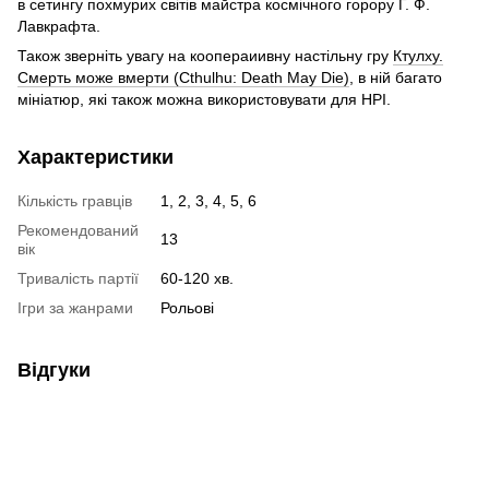
в сетингу похмурих світів майстра космічного горору Г. Ф.
Лавкрафта.
Також зверніть увагу на коопераиивну настільну гру
Ктулху.
Смерть може вмерти (Cthulhu: Death May Die)
, в ній багато
мініатюр, які також можна використовувати для НРІ.
Характеристики
Кількість гравців
1, 2, 3, 4, 5, 6
Рекомендований
13
вік
Тривалість партії
60-120 хв.
Ігри за жанрами
Рольові
Відгуки