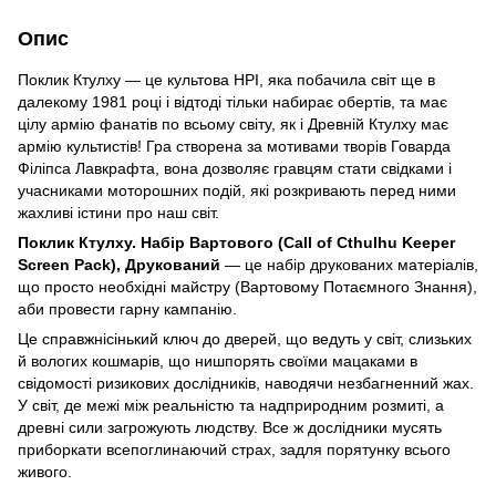
Опис
Поклик Ктулху — це культова НРІ, яка побачила світ ще в
далекому 1981 році і відтоді тільки набирає обертів, та має
цілу армію фанатів по всьому світу, як і Древній Ктулху має
армію культистів! Гра створена за мотивами творів Говарда
Філіпса Лавкрафта, вона дозволяє гравцям стати свідками і
учасниками моторошних подій, які розкривають перед ними
жахливі істини про наш світ.
Поклик Ктулху. Набір Вартового (Call of Cthulhu Keeper
Screen Pack), Друкований
— це набір друкованих матеріалів,
що просто необхідні майстру (Вартовому Потаємного Знання),
аби провести гарну кампанію.
Це справжнісінький ключ до дверей, що ведуть у світ, слизьких
й вологих кошмарів, що нишпорять своїми мацаками в
свідомості ризикових дослідників, наводячи незбагненний жах.
У світ, де межі між реальністю та надприродним розмиті, а
древні сили загрожують людству. Все ж дослідники мусять
приборкати всепоглинаючий страх, задля порятунку всього
живого.