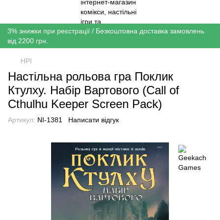
3% знижки при реєстрації / Безкоштовна доставка замовлень
від 2200 грн.
НРІ
Настільна рольова гра Поклик
Ктулху. Набір Вартового (Call of
Cthulhu Keeper Screen Pack)
Артикул:
NI-1381
Написати відгук