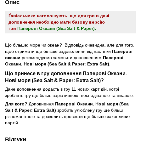
Опис
Ґавіальчики наголошують, що для гри в дані
доповнення необхідно мати базову версію
гри
Паперові Океани (Sea Salt & Paper).
Що більше: море чи океан? Відповідь очевидна, але для того,
щоб отримати ще більше задоволення від настілки
Паперові
океани
рекомендуємо замовити доповненням
Паперові
Океани. Нові моря (Sea Salt & Paper: Extra Salt)
.
Що принесе в гру доповнення Паперові Океани.
Нові моря (Sea Salt & Paper: Extra Salt)?
Дане доповнення додасть в гру 11 нових карт дій, котрі
зроблять гру ще більш варіативною, несподіваною та цікавою.
Для кого?
Доповнення
Паперові Океани. Нові моря (Sea
Salt & Paper: Extra Salt)
зробить улюблену гру ще більш
різноманітною та дозволить провести ще більше захопливих
партій.
Відгуки