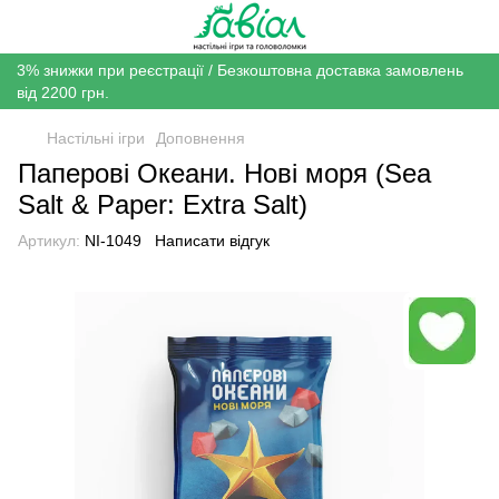
3% знижки при реєстрації / Безкоштовна доставка замовлень
від 2200 грн.
Настільні ігри
Доповнення
Паперові Океани. Нові моря (Sea
Salt & Paper: Extra Salt)
Артикул:
NI-1049
Написати відгук