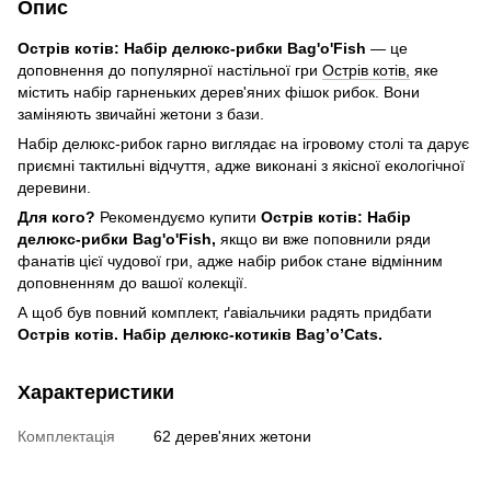
Опис
Острів котів: Набір делюкс-рибки Bag'o'Fish
— це
доповнення до популярної настільної гри
Острів котів,
яке
містить набір гарненьких дерев'яних фішок рибок. Вони
заміняють звичайні жетони з бази.
Набір делюкс-рибок гарно виглядає на ігровому столі та дарує
приємні тактильні відчуття, адже виконані з якісної екологічної
деревини.
Для кого?
Рекомендуємо купити
Острів котів: Набір
делюкс-рибки Bag'o'Fish,
якщо ви вже поповнили ряди
фанатів цієї чудової гри, адже набір рибок стане відмінним
доповненням до вашої колекції.
А щоб був повний комплект, ґавіальчики радять придбати
Острів котів.
Набір делюкс-котиків Bag’o’Cats.
Характеристики
Комплектація
62 дерев'яних жетони