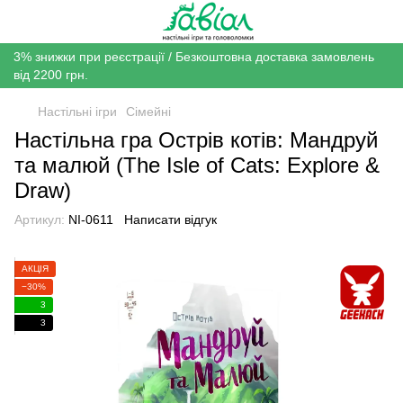
3% знижки при реєстрації / Безкоштовна доставка замовлень
від 2200 грн.
Настільні ігри
Сімейні
Настільна гра Острів котів: Мандруй
та малюй (The Isle of Cats: Explore &
Draw)
Артикул:
NI-0611
Написати відгук
АКЦІЯ
−30%
3
3