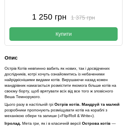
1 250 грн
1 375 грн
Купити
Опис
Острів Котів невпинно вабить як нових, так і досвідчених
дослідників, котрі хочуть ознайомитись із небаченими
найрідкіснішими видами котів. Вирушаючи назад кожен
мандрівник намагається розмістити якомога більше котів на
своєму борту, щоб врятувати всіх від все того ж зловісного
Веша Темнорукого.
Цього разу в настільній грі
Острів котів. Мандруй та малюй
розробники пропонують розміщувати котів на кораблі з
механікою обери та запиши («Flip/Roll & Write»).
Ігролад.
Мета гри, як і в класичній версії
Острова котів
—