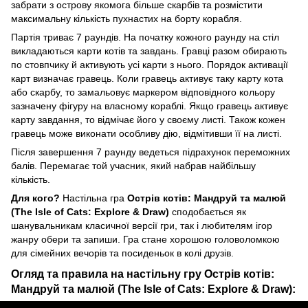
забрати з острову якомога більше скарбів та розмістити
максимальну кількість пухнастих на борту корабля.
Партія триває 7 раундів. На початку кожного раунду на стіл
викладаються карти котів та завдань. Гравці разом обирають
по стовпчику й активують усі карти з нього. Порядок активації
карт визначає гравець. Коли гравець активує таку карту кота
або скарбу, то замальовує маркером відповідного кольору
зазначену фігуру на власному кораблі. Якщо гравець активує
карту завдання, то відмічає його у своєму листі. Також кожен
гравець може виконати особливу дію, відмітивши її на листі.
Після завершення 7 раунду ведеться підрахунок переможних
балів. Перемагає той учасник, який набрав найбільшу
кількість.
Для кого?
Настільна гра
Острів котів: Мандруй та малюй
(The Isle of Cats: Explore & Draw)
сподобається як
шанувальникам класичної версії гри, так і любителям ігор
жанру обери та запиши. Гра стане хорошою головоломкою
для сімейних вечорів та посиденьок в колі друзів.
Огляд та правила на настільну гру Острів котів:
Мандруй та малюй (The Isle of Cats: Explore & Draw):