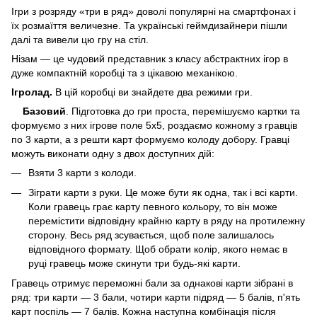
Ігри з розряду «три в ряд» доволі популярні на смартфонах і
їх розмаїття величезне. Та українські геймдизайнери пішли
далі та вивели цю гру на стіл.
Нізам — це чудовий представник з класу абстрактних ігор в
дуже компактній коробці та з цікавою механікою.
Ігролад.
В цій коробці ви знайдете два режими гри.
Базовий
. Підготовка до гри проста, перемішуємо картки та
формуємо з них ігрове поле 5х5, роздаємо кожному з гравців
по 3 карти, а з решти карт формуємо колоду добору. Гравці
можуть виконати одну з двох доступних дій:
Взяти 3 карти з колоди.
Зіграти карти з руки. Це може бути як одна, так і всі карти.
Коли гравець грає карту певного кольору, то він може
перемістити відповідну крайню карту в ряду на протилежну
сторону. Весь ряд зсувається, щоб поле залишалось
відповідного формату. Щоб обрати колір, якого немає в
руці гравець може скинути три будь-які карти.
Гравець отримує переможні бали за однакові карти зібрані в
ряд: три карти — 3 бали, чотири карти підряд — 5 балів, п'ять
карт поспіль — 7 балів. Кожна наступна комбінація після