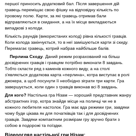
першої приносить додатковий бал. Після завершення дій
гравець переміщає свою фішку на відповідну кількість по
ігровому полю. Карти, за які гравець отримав бали
відправляються в скидання, а на їх місце викладаються
випадкові з колоди.
Кількість раундів (використаних колод) рівна кількості гравців.
Коли колода закінчується, то в неї замішуються карти зі скиду.
Перемагає гравець, котрий набрав найбільше балів.
Перлина Сходу
. Даний режим розрахований на більш
досвідчених гравців і гравцям потрібно виконати 8 завдань.
Тобто скласти ряд з каменів кожного виду, а на столі
з’являється додаткова карта «перлина», котра виступає в ролі
джокера, а щоб посунути її необхідно зіграти три карти. Гра
завершується, коли один з гравців виконав всі 8 завдань.
Для кого?
Настільна гра Нізам — хороший представник жанру
абстрактних ігор, котра знайде місце на поличці чи не в
кожного любителя настолок. Гра має вда режими гри, завдяки
чому буде цікава як для початківців так і для досвідчених
гравців. Завдяки компактним розмірам гру зручно брати з
собою в подорожі та поїздки.
Відеоогляд настільної гри Нізам: