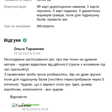
Комплектація
96 карт дорогоцінних каменів, 1 карта
перлина, 5 карт підказок, 5 дерев’яних
маркерів гравців, поле для підрахунку
балів, правила гри.
Ігри за жанрами
Абстрактні
Відгуки
2
Ольга Тараненко
29.10.2023 в 10:46
Несподіване застосування гри, про яке точно не думали
автори - чудово відволікає від дійсності (грали з чоловіком під
час прильойту).
З правилами треба трохи розбиратись. Ще не дуже зручне
поле для підрахунку балів (постійно перестрибували через 5
клітинок). Чудово, що є варіант соло-гри. Ідея, розмір
коробочки, компоненти - все чудове.
Відповісти
Ґавільчик
30.10.2023 в 14:24