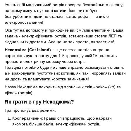
Уявіть собі мальовничий острів посеред безкрайнього океану,
на якому живуть пухнасті котики. Їхнє життя було
безтурботним, доки не сталася катастрофа — зникло
електропостачання!
Ось тут на допомогу й приходите ви, сміливі електрики! Ваша
задача - електрифікувати острів, встановивши стовпи ЛЕП та
з'єднавши їх дротами. Але це не так просто, як здається!
Некоджіма (Cat Island)
— це весела настільна гра на
спритність рук та логіку для 1-5 гравців, у якій їм належить
провести електричну мережу через острів.
Гравцям потрібно буде не лише вправно розміщувати стовпи,
а й враховувати пустотливих котиків, які так і норовлять залізти
на дроти та влаштувати коротке замикання!
Назва Некоджіма походить від японських слів «neko» (кіт) та
«jima» (острів).
Як грати в гру Некоджіма?
Гра пропонує два режими:
Кооперативний: Гравці співпрацюють, щоб набрати
якомога більше балів, електрифікуючи острів.