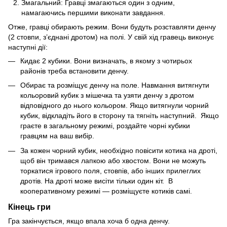
Змагальний: Гравці змагаються один з одним,
намагаючись першими виконати завдання.
Отже, гравці обирають режим. Вони будуть розставляти денчу
(2 стовпи, з’єднані дротом) на полі. У свій хід гравець виконує
наступні дії:
Кидає 2 кубики. Вони визначать, в якому з чотирьох
районів треба встановити денчу.
Обирає та розміщує денчу на поле. Навмання витягнути
кольоровий кубик з мішечка та узяти денчу з дротом
відповідного до нього кольором. Якщо витягнули чорний
кубик, відкладіть його в сторону та тягніть наступний. Якщо
граєте в загальному режимі, роздайте чорні кубики
гравцям на ваш вибір.
За кожен чорний кубик, необхідно повісити котика на дроті,
щоб він тримався лапкою або хвостом. Вони не можуть
торкатися ігрового поля, стовпів, або інших прилеглих
дротів. На дроті може висіти тільки один кіт. В
кооперативному режимі — розміщуєте котиків самі.
Кінець гри
Гра закінчується, якщо впала хоча б одна денчу.