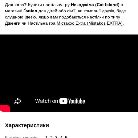
Для кого?
Купити настільну гру
Некоджіма (Cat Island)
в
магазині
Ґавіал
для дітей або сім'ї, чи компанії друзів, буде
слушною ідеєю, якщо вам подобаються настілки по типу
Дженги
чи Настільна гра
Містакос Extra (Mistakos EXTRA).
Характеристики
Кількість гравців
1, 2, 3, 4, 5