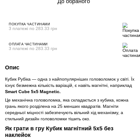
До обраного
ПОКУПКА ЧАСТИНАМИ
3 платежі по 283.33 грн
ОПЛАТА ЧАСТИНАМИ
3 платежі по 283.33 грн
Опис
Кубик Рубіка — одна з найпопулярніших головоломок у світі. Їх
існує безмежна кількість варіацій, є навіть магнітні, наприклад
Smart Cube 5x5 Magnetic.
Це механічна головоломка, яка складається з кубика, кожна
грань якого розділена на 25 менших квадратів. Магніти
середньої міцності забезпечують вільний хід механізму, а
стильний дизайн головоломки тішить око.
Як грати в гру Кубик магнітний 5x5 без
наклейок