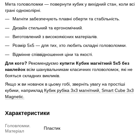
Мета головоломки — повернути кубик у вихідний стан, коли всі
грані одноколірні.
Магніти забезпечують плавні оберти та стабільність.
Дизайн стильний та ергономічний.
Виготовлений з високоякісних матеріалів.
Розмір 5х5 — для тих, хто любить складні головоломки.
Відмінне співвідношення ціни та якості.
Для кого?
Рекомендуємо
купити Кубик магнітний 5x5 без
наклейок
всім шанувальникам класичних головоломок, які не
бояться складних викликів.
Якщо ж ви новачок в цьому гобі, зверніть увагу на простіші
кубики, наприклад
Кубик рубіка 3x3 магнітний, Smart Cube 3х3
Magnetic.
Характеристики
Головломки.
Пластик
Матеріал