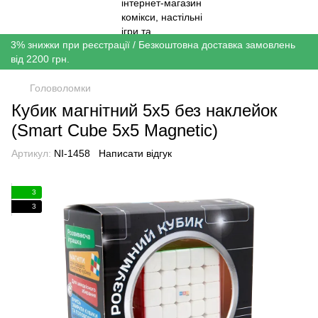
3% знижки при реєстрації / Безкоштовна доставка замовлень
від 2200 грн.
Головоломки
Кубик магнітний 5x5 без наклейок
(Smart Cube 5x5 Magnetic)
Артикул:
NI-1458
Написати відгук
3
3