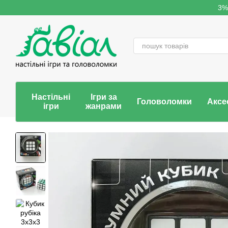
Перейти до основного контенту
3%
Настільні
Ігри за
Головоломки
Аксе
ігри
жанрами