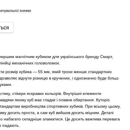
ичувальної знижки
ться
першим магнітним кубиком для українського бренду Смарт,
лінійці механічних головоломок.
ити розмір кубика — 55 мм, який трохи менше стандартних
 дозволяє відчути різницю в кручении, і однозначно буде більш
руками.
тику, стікери яскравих кольорів. Внутрішні елементи
 завдяки якому куб має гладке і плавне обертання. Куторіз
стандартам виробництва спортивних кубиків. При всьому цьому,
зму досить проста, а сам куб вийшов досить міцним. Деталі
о набагато складніше зламатися. Це досить важлива перевага
то падають.