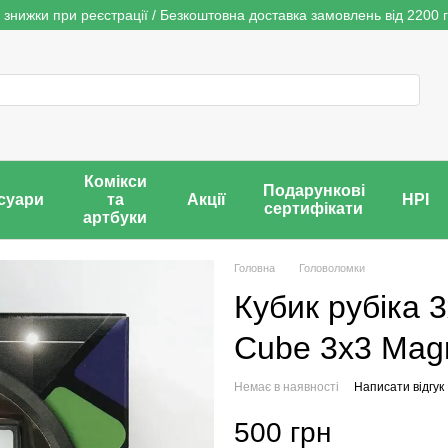
 знижки при реєстрації / Безкоштовна доставка замовлень від 2200 г
Комікси
Подарункові
суари
та
Акції
НРІ
сертифікати
артбуки
Головна
Головоломки
Кубик рубіка 
Cube 3х3 Magn
Немає в наявності
Написати відгук
500 грн