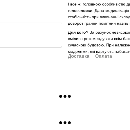
І все ж, головною особливістю да
головоломки. Дана модифікація 
стабільність при виконанні скла
доворот граней помітний навіть
Для кого?
За рахунок невисокої
сміливо рекомендувати всім баж
сучасною будовою. При належном
моделями, які вартують набагат
Доставка
Оплата