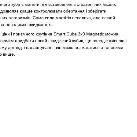
ного куба є магніти, які встановлені в стратегічних місцях
дозволяє краще контролювати обертання і зберігати
дних алгоритмів. Сама сила магнітів невелика, але легкий
 на невеликих швидкостях.
 ціни і приємного крутіння Smart Cube 3х3 Magnetic можна
аючим придбати новий швидкісний кубик, що володіє якісною і
у догляді і налаштуванні, він може позмагатися з топовими
о вище.