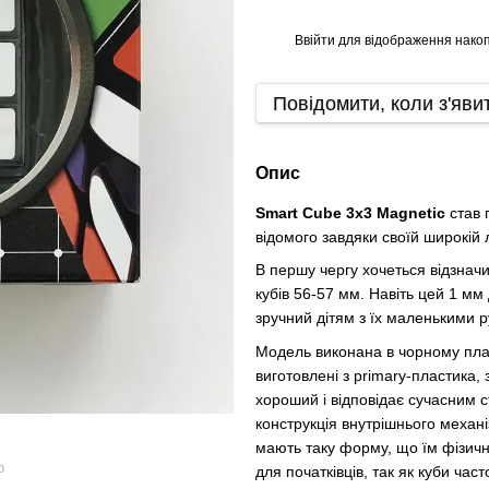
Ввійти
для відображення накоп
%
Повідомити, коли з'яви
Опис
Smart Cube 3х3 Magnetic
став 
відомого завдяки своїй широкій 
В першу чергу хочеться відзнач
кубів 56-57 мм. Навіть цей 1 мм
зручний дітям з їх маленькими 
Модель виконана в чорному плас
виготовлені з primary-пластика,
хороший і відповідає сучасним 
конструкція внутрішнього механі
мають таку форму, що їм фізичн
ю
для початківців, так як куби час