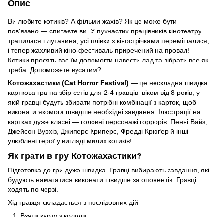
Опис
Ви любите котиків? А фільми жахів? Як це може бути
пов'язано — спитаєте ви. У пухнастих працівників кінотеатру
трапилася плутанина, усі плівки з кінострічками перемішалися,
і тепер жахливий кіно-фестиваль приречений на провал!
Котики просять вас їм допомогти навести лад та зібрати все як
треба. Допоможете вусатим?
Котожахастики (Cat Horror Festival)
— це нескладна швидка
карткова гра на збір сетів для 2-4 гравців, віком від 8 років, у
якій гравці будуть збирати потрібні комбінації з карток, щоб
виконати якомога швидше необхідні завдання. Ілюстрації на
картках дуже класні — головні персонажі горрорів: Пенні Вайз,
Джейсон Вурхіз, Джиперс Криперс, Фредді Крюґер й інші
улюблені герої у вигляді милих котиків!
Як грати в гру Котожахастики?
Підготовка до гри дуже швидка. Гравці вибирають завдання, які
будують намагатися виконати швидше за опонентів. Гравці
ходять по черзі.
Хід гравця складається з послідовних дій:
Взяти карту з колоди.