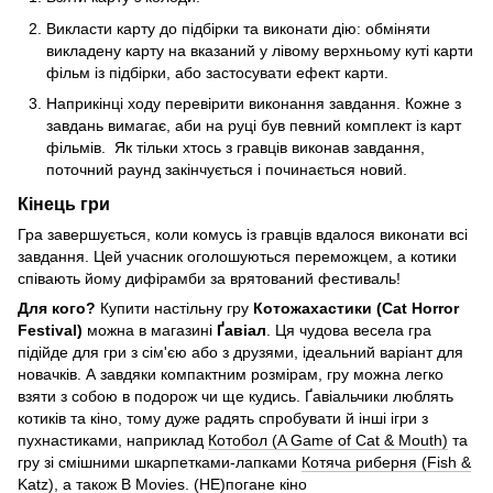
Викласти карту до підбірки та виконати дію: обміняти
викладену карту на вказаний у лівому верхньому куті карти
фільм із підбірки, або застосувати ефект карти.
Наприкінці ходу перевірити виконання завдання. Кожне з
завдань вимагає, аби на руці був певний комплект із карт
фільмів. Як тільки хтось з гравців виконав завдання,
поточний раунд закінчується і починається новий.
Кінець гри
Гра завершується, коли комусь із гравців вдалося виконати всі
завдання. Цей учасник оголошуються переможцем, а котики
співають йому дифірамби за врятований фестиваль!
Для кого?
Купити настільну гру
Котожахастики (Cat Horror
Festival)
можна в магазині
Ґавіал
. Ця чудова весела гра
підійде для гри з сім'єю або з друзями, ідеальний варіант для
новачків. А завдяки компактним розмірам, гру можна легко
взяти з собою в подорож чи ще кудись. Ґавіальчики люблять
котиків та кіно, тому дуже радять спробувати й інші ігри з
пухнастиками, наприклад
Котобол (A Game of Cat & Mouth)
та
гру зі смішними шкарпетками-лапками
Котяча риберня (Fish &
Katz)
, а також
B Movies. (НЕ)погане кіно