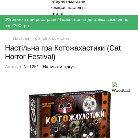
3% знижки при реєстрації / Безкоштовна доставка замовлень
від 2200 грн.
Настільні ігри
Для компанії
Настільна гра Котожахастики (Cat
Horror Festival)
Артикул:
NI-1261
Написати відгук