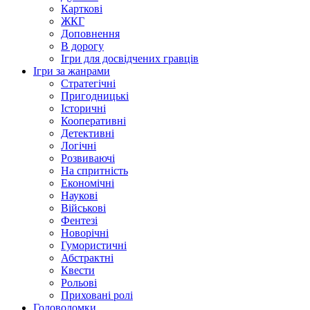
Карткові
ЖКГ
Доповнення
В дорогу
Ігри для досвідчених гравців
Ігри за жанрами
Стратегічні
Пригодницькі
Історичні
Кооперативні
Детективні
Логічні
Розвиваючі
На спритність
Економічні
Наукові
Військові
Фентезі
Новорічні
Гумористичні
Абстрактні
Квести
Рольові
Приховані ролі
Головоломки