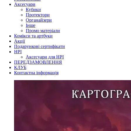
Аксесуари
Кубики
Протектори
Органайзери
Інше
Промо матеріали
Комікси та артбуки
Акції
Подарункові сертифікати
НРІ
Аксесуари для НРІ
ПЕРЕДЗАМОВЛЕННЯ
КЛУБ
Контактна інформація