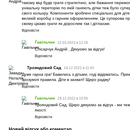
такому віці буде грати стратегічно, але бажання перемог
унікальну тереторію по якій ганяють дітки теж було супер
свого кольору. Компоненти зроблені спеціально для дітей 
великій коробці з гарним оформленням. Це суперова про
свому цікаво грати як дорослим так і дітлахам.
Відповісти
Ґавільчик
22.03.2023 в 12:26
Слісарчук Андрій , Дякуємо за відгук!
Відповісти
Трояндовий Сад
18.12.2022 в 11:43
Дуже гарна гра! Бавились з дітьми, годі відірватись. Пр
зрозумілі правила. Діти в захваті! Щиро раджу!
Відповісти
Ґавільчик
19.12.2022 в 10:56
Трояндовий Сад, Щиро дякуємо за відгук - ми теж 
якості.
Відповісти
Новий відгук або коментар