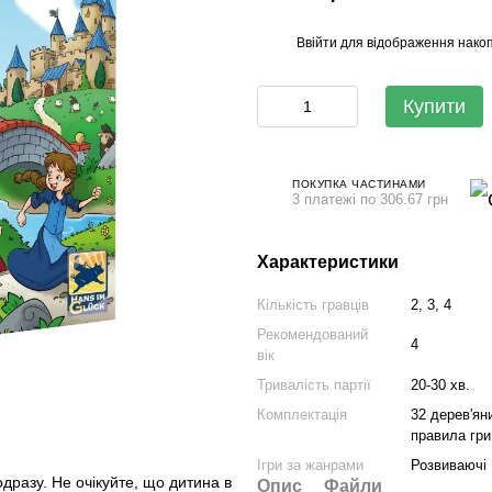
Ввійти
для відображення накоп
%
Купити
ПОКУПКА ЧАСТИНАМИ
3 платежі по 306.67 грн
Характеристики
Кількість гравців
2, 3, 4
Рекомендований
4
вік
Тривалість партії
20-30 хв.
Комплектація
32 дерев'ян
правила гри
Ігри за жанрами
Розвиваючі
одразу. Не очікуйте, що дитина в
Опис
Файли