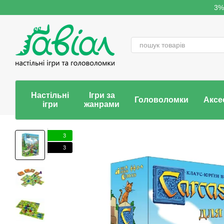
Перейти до основного контенту
3%
Настільні
Ігри за
Головоломки
Аксе
ігри
жанрами
3
3