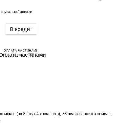
ичувальної знижки
В кредит
ОПЛАТА ЧАСТИНАМИ
3 платежі по 306.67 грн
их міплів (по 8 штук 4-х кольорів), 36 великих плиток земель,
.