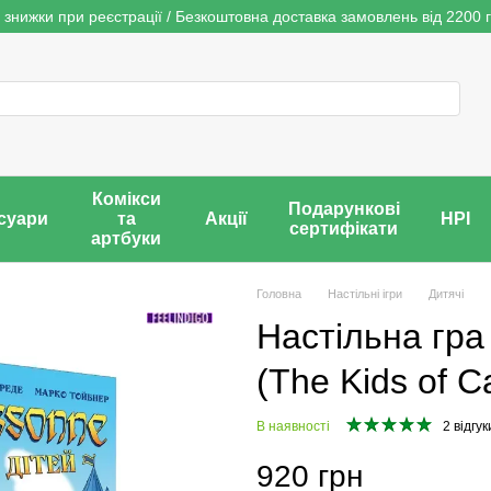
 знижки при реєстрації / Безкоштовна доставка замовлень від 2200 г
Комікси
Подарункові
суари
та
Акції
НРІ
сертифікати
артбуки
Головна
Настільні ігри
Дитячі
Настільна гра
(The Kids of 
В наявності
2 відгук
920 грн