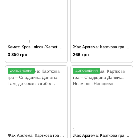
1
Кемет: Кров і пісок (Kemet: Blood and Sand)
Жах Аркгема: Карткова гра – Спадщина Данвіча: Загублені у часі і просторі
3 350 грн
266 грн
ДОПОВНЕННЯ
ДОПОВНЕННЯ
1
Жах Аркгема: Карткова гра – Спадщина Данвіча: Там, де чекає загибель
Жах Аркгема: Карткова гра – Спадщина Данвіча: Незмірні і Невидимі