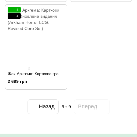
4
4
2
Жах Аркгема: Карткова гра – Оновлене видання (Arkham Horror LCG: Revised Core Set)
2 699 грн
Назад
Вперед
9
з 9