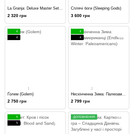
La Granja: Deluxe Master Set / La Granja: Делюкс Видання
Сплячі боги (Sleeping Gods)
2 320 грн
3 600 грн
4
4
4
4
1
1
Ґолем (Golem)
Нескінченна Зима: Палеоамериканці (Endless Winter: Paleoamericans)
2 750 грн
2 799 грн
5
ДОПОВНЕННЯ
5