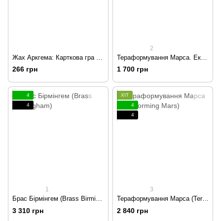
2
Жах Аркгема: Карткова гра – Спадщина Данвіча: Міскатонікський музей
Тераформування Марса. Експедиція «Арес»
266 грн
1 700 грн
4
ХІТ
4
4
4
1
3
Брас Бірмінгем (Brass Birmingham)
Тераформування Марса (Terraforming Mars)
3 310 грн
2 840 грн