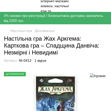
3% знижки при реєстрації / Безкоштовна доставка замовлень
від 2200 грн.
Настільні ігри
Доповнення
Настільна гра Жах Аркгема:
Карткова гра – Спадщина Данвіча:
Незмірні і Невидимі
Артикул:
NI-0412
1 відгук
ДОПОВНЕННЯ