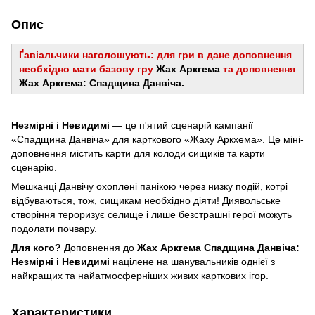
Опис
Ґавіальчики наголошують: для гри в дане доповнення
необхідно мати базову гру
Жах Аркгема
та доповнення
Жах Аркгема: Спадщина Данвіча
.
Незмірні і Невидимі
— це п'ятий сценарій кампанії
«Спадщина Данвіча» для карткового «Жаху Аркхема». Це міні-
доповнення містить карти для колоди сищиків та карти
сценарію.
Мешканці Данвічу охоплені панікою через низку подій, котрі
відбуваються, тож, сищикам необхідно діяти! Диявольське
створіння тероризує селище і лише безстрашні герої можуть
подолати почвару.
Для кого?
Доповнення до
Жах Аркгема Спадщина Данвіча:
Незмірні і Невидимі
націлене на шанувальників однієї з
найкращих та найатмосферніших живих карткових ігор.
Характеристики