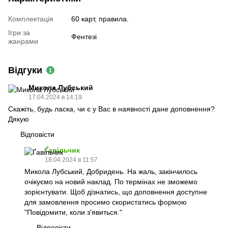
Комплектація
60 карт, правила.
Ігри за
Фентезі
жанрами
Відгуки
1
Микола Лубський
17.04.2024 в 14:19
Скажіть, будь ласка, чи є у Вас в наявності дане доповнення?
Дякую
Відповісти
Ґавільчик
18.04.2024 в 11:57
Микола Лубський, Добридень. На жаль, закінчилось
очікуємо на новий наклад. По термінах не зможемо
зорієнтувати. Щоб дізнатись, що доповнення доступне
для замовлення просимо скористатись формою
"Повідомити, коли з'явиться."
Відповісти