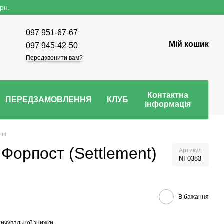
рн.
097 951-67-67
Мій кошик
097 945-42-50
Передзвонити вам?
Контактна
ПЕРЕДЗАМОВЛЕННЯ
КЛУБ
інформація
чні
 Форпост (Settlement)
Артикул
NI-0383
В бажання
ичувальної знижки