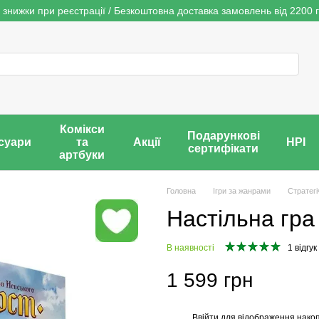
 знижки при реєстрації / Безкоштовна доставка замовлень від 2200 г
Комікси
Подарункові
суари
та
Акції
НРІ
сертифікати
артбуки
Головна
Ігри за жанрами
Стратегі
Настільна гра
В наявності
1 відгук
1 599 грн
Ввійти
для відображення накоп
%