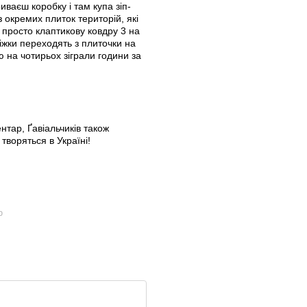
иваєш коробку і там купа зіп-
з окремих плиток територій, які
просто клаптикову ковдру 3 на
ріжки переходять з плиточки на
ю на чотирьох зіграли години за
тар, Ґавіальчиків також
 творяться в Україні!
ю