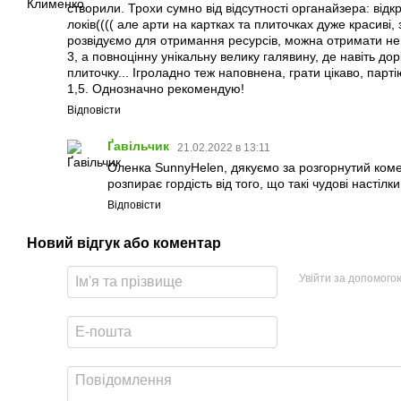
створили. Трохи сумно від відсутності органайзера: відкр
локів(((( але арти на картках та плиточках дуже красиві, 
розвідуємо для отримання ресурсів, можна отримати не 
3, а повноцінну унікальну велику галявину, де навіть до
плиточку... Ігроладно теж наповнена, грати цікаво, парті
1,5. Однозначно рекомендую!
Відповісти
Ґавільчик
21.02.2022 в 13:11
Оленка SunnyHelen, дякуємо за розгорнутий комен
розпирає гордість від того, що такі чудові настілки
Відповісти
Новий відгук або коментар
Увійти за допомого