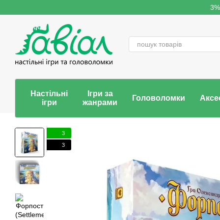
Перейти до основного контенту
3%
Настільні
Ігри за
Головоломки
Аксе
ігри
жанрами
3
3