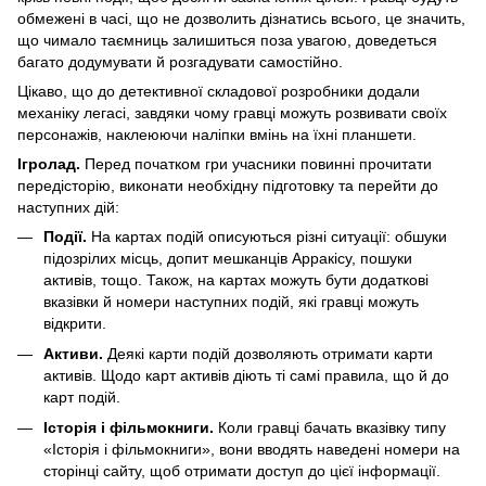
обмежені в часі, що не дозволить дізнатись всього, це значить,
що чимало таємниць залишиться поза увагою, доведеться
багато додумувати й розгадувати самостійно.
Цікаво, що до детективної складової розробники додали
механіку легасі, завдяки чому гравці можуть розвивати своїх
персонажів, наклеюючи наліпки вмінь на їхні планшети.
Ігролад.
Перед початком гри учасники повинні прочитати
передісторію, виконати необхідну підготовку та перейти до
наступних дій:
Події.
На картах подій описуються різні ситуації: обшуки
підозрілих місць, допит мешканців Арракісу, пошуки
активів, тощо. Також, на картах можуть бути додаткові
вказівки й номери наступних подій, які гравці можуть
відкрити.
Активи.
Деякі карти подій дозволяють отримати карти
активів. Щодо карт активів діють ті самі правила, що й до
карт подій.
Історія і фільмокниги.
Коли гравці бачать вказівку типу
«Історія і фільмокниги», вони вводять наведені номери на
сторінці сайту, щоб отримати доступ до цієї інформації.