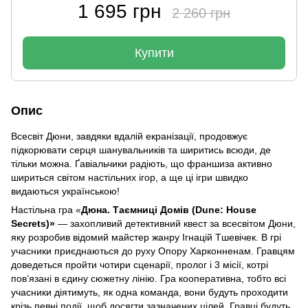
1 695 грн
2 260 грн
Купити
Опис
Всесвіт Дюни, завдяки вдалій екранізації, продовжує
підкорювати серця шанувальників та ширитись всюди, де
тільки можна. Ґавіальчики радіють, що франшиза активно
шириться світом настільних ігор, а ще ці ігри швидко
видаються українською!
Настільна гра «
Дюна. Таємниці Домів (Dune: House
Secrets)»
— захопливий детективний квест за всесвітом Дюни,
яку розробив відомий майстер жанру Ігнацій Тшевічек. В грі
учасники приєднаються до руху Опору Харконненам. Гравцям
доведеться пройти чотири сценарії, пролог і 3 місії, котрі
пов’язані в єдину сюжетну лінію. Гра кооперативна, тобто всі
учасники діятимуть, як одна команда, вони будуть проходити
крізь певні події, щоб досягти зазначених цілей. Гравці будуть