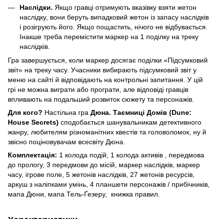
Наслідки.
Якщо гравці отримують вказівку взяти жетон
наслідку, вони беруть випадковий жетон із запасу наслідків
і розігрують його. Якщо пощастить, нічого не відбувається.
Інакше треба перемістити маркер на 1 поділку на треку
наслідків.
Гра завершується, коли маркер досягає поділки «Підсумковий
звіт» на треку часу. Учасники вибирають підсумковий звіт у
меню на сайті й відповідають на контрольні запитання. У цій
грі не можна виграти або програти, але відповіді гравців
впливають на подальший розвиток сюжету та персонажів.
Для кого?
Настільна гра
Дюна. Таємниці Домів (Dune:
House Secrets)
сподобається шанувальникам детективного
жанру, любителям різноманітних квестів та головоломок, ну й
звісно поціновувачам всесвіту Дюна.
Комплектація:
1 колода подій, 1 колода активів , передмова
до прологу, 3 передмови до місій, маркер наслідків, маркер
часу, ігрове поле, 5 жетонів наслідків, 27 жетонів ресурсів,
аркуш з наліпками умінь, 4 планшети персонажів / прибічників,
мапа Дюни, мапа Тель-Ґезеру, книжка правил.