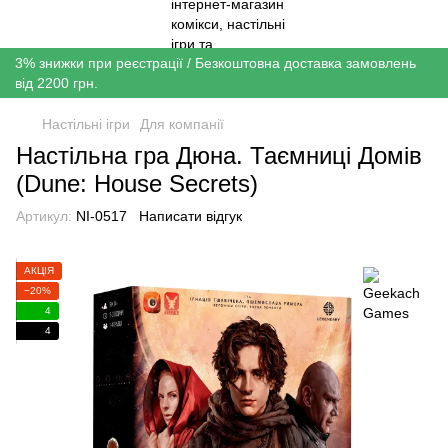
3% знижки при реєстрації / Безкоштовна доставка замовлень
від 2200 грн.
Настільні ігри
Для компанії
Настільна гра Дюна. Таємниці Домів
(Dune: House Secrets)
Артикул:
NI-0517
Написати відгук
АКЦІЯ
−20%
4
4