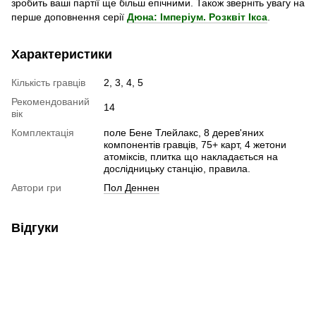
зробить ваші партії ще більш епічними. Також зверніть увагу на
перше доповнення серії
Дюна: Імперіум. Розквіт Ікса
.
Характеристики
Кількість гравців
2, 3, 4, 5
Рекомендований
14
вік
Комплектація
поле Бене Тлейлакс, 8 дерев'яних
компонентів гравців, 75+ карт, 4 жетони
атоміксів, плитка що накладається на
дослідницьку станцію, правила.
Автори гри
Пол Деннен
Відгуки