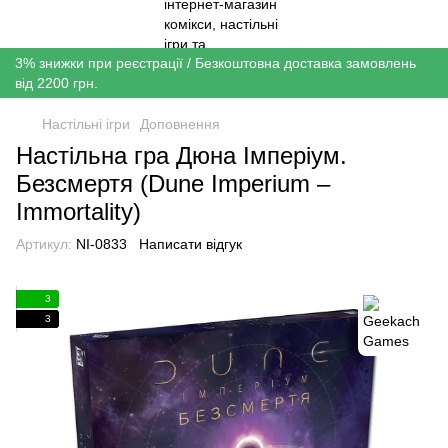
3% знижки при реєстрації / Безкоштовна доставка замовлень
від 2200 грн.
Настільні ігри
Доповнення
Настільна гра Дюна Імперіум.
Безсмертя (Dune Imperium –
Immortality)
Артикул:
NI-0833
Написати відгук
3
3