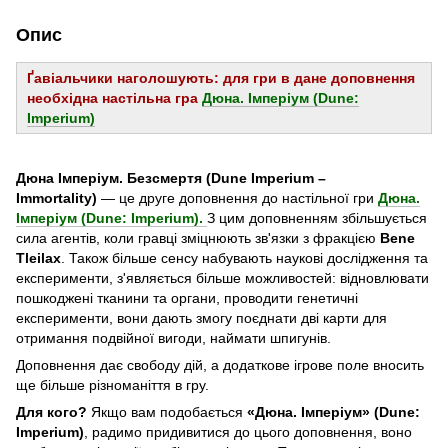
Опис
Ґавіальчики наголошують: для гри в дане доповнення
необхідна настільна гра
Дюна. Імперіум (Dune:
Imperium)
Дюна Імперіум. Безсмертя (Dune Imperium –
Immortality)
— це друге доповнення до настільної гри
Дюна.
Імперіум (Dune: Imperium).
З цим доповненням збільшується
сила агентів, коли гравці зміцнюють зв'язки з фракцією
Bene
Tleilax
. Також більше сенсу набувають наукові дослідження та
експерименти, з'являється більше можливостей: відновлювати
пошкоджені тканини та органи, проводити генетичні
експерименти, вони дають змогу поєднати дві карти для
отримання подвійної вигоди, наймати шпигунів.
Доповнення дає свободу дій, а додаткове ігрове поле вносить
ще більше різноманіття в гру.
Для кого?
Якщо вам подобається
«Дюна. Імперіум» (Dune:
Imperium)
, радимо придивитися до цього доповнення, воно