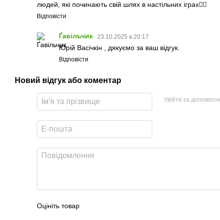
людей, які починають свій шлях в настільних іграх👍🏼
Відповісти
Ґавільчик
23.10.2025 в 20:17
Юрій Васічкін , дякуємо за ваш відгук.
Відповісти
Новий відгук або коментар
Увійти за допомого
Оцініть товар