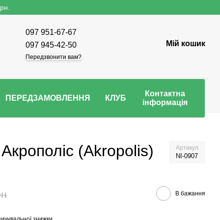
рн.
097 951-67-67
Мій кошик
097 945-42-50
Передзвонити вам?
Контактна
ПЕРЕДЗАМОВЛЕННЯ
КЛУБ
інформація
Акрополіс (Akropolis)
Артикул
NI-0907
рн
В бажання
ичувальної знижки