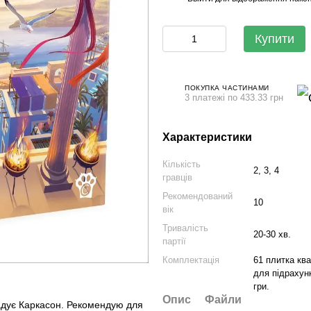
Купити
ПОКУПКА ЧАСТИНАМИ
3 платежі по 433.33 грн
Характеристики
Кількість
2, 3, 4
гравців
Рекомендований
10
вік
Тривалість
20-30 хв.
партії
Комплектація
61 плитка ква
для підрахунк
гри.
Опис
Файли
адує Каркасон. Рекомендую для