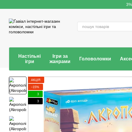
Перейти до основного контенту
3%
Настільні
Ігри за
Головоломки
Аксе
ігри
жанрами
АКЦІЯ
−15%
3
3