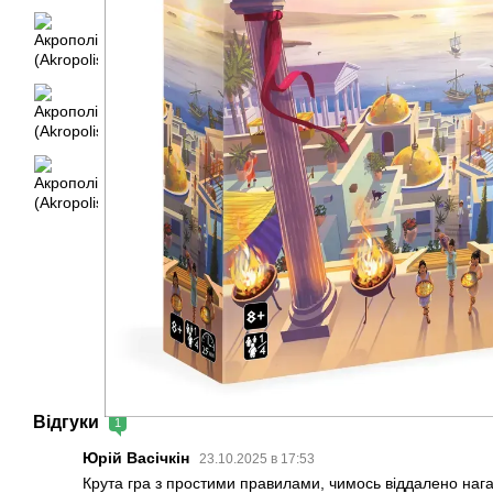
Відгуки
1
Юрій Васічкін
23.10.2025 в 17:53
Крута гра з простими правилами, чимось віддалено наг