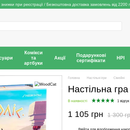
 знижки при реєстрації / Безкоштовна доставка замовлень від 2200 г
Комікси
Подарункові
суари
та
Акції
НРІ
сертифікати
артбуки
Головна
Настільні ігри
Сімейні
Настільна гра 
В наявності
1 відгук
1 105 грн
1 300 г
Ввійти
для відображення накоп
%