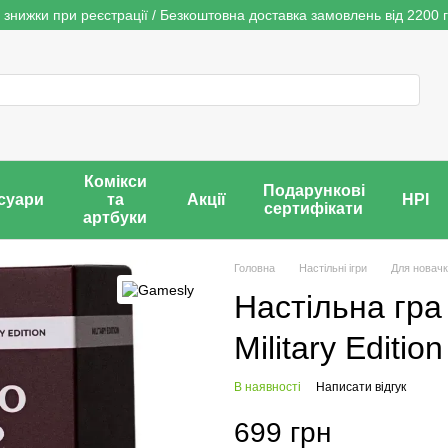
 знижки при реєстрації / Безкоштовна доставка замовлень від 2200 г
Комікси
Подарункові
суари
та
Акції
НРІ
сертифікати
артбуки
Головна
Настільні ігри
Для новачк
Настільна гра
Military Edition
В наявності
Написати відгук
699 грн