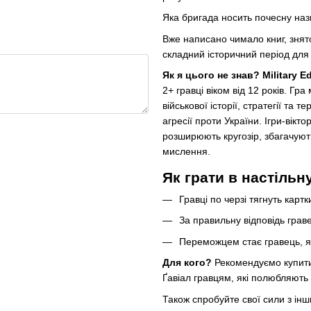
Яка бригада носить почесну наз
Вже написано чимало книг, знято
складний історичний період для 
Як я цього не знав? Military Ed
2+ гравці віком від 12 років. Гра
військової історії, стратегії та 
агресії проти України. Ігри-вікто
розширюють кругозір, збагачують
мислення.
Як грати в настільну
Гравці по черзі тягнуть карт
За правильну відповідь гра
Переможцем стає гравець, я
Для кого?
Рекомендуємо купити
Ґавіал гравцям, які полюбляють в
Також спробуйте свої сили з інш