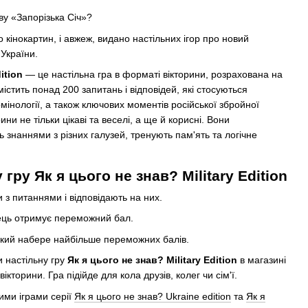
ву «Запорізька Січ»?
 кінокартин, і авжеж, видано настільних ігор про новий
України.
ition
— це настільна гра в форматі вікторини, розрахована на
 містить понад 200 запитань і відповідей, які стосуються
термінології, а також ключових моментів російської збройної
рини не тільки цікаві та веселі, а ще й корисні. Вони
 знаннями з різних галузей, тренують пам'ять та логічне
 гру Як я цього не знав? Military Edition
ки з питаннями і відповідають на них.
вець отримує переможний бал.
кий набере найбільше переможних балів.
 настільну гру
Як я цього не знав? Military Edition
в магазині
ікторини. Гра підійде для кола друзів, колег чи сім'ї.
ими іграми серії
Як я цього не знав? Ukraine edition
та
Як я