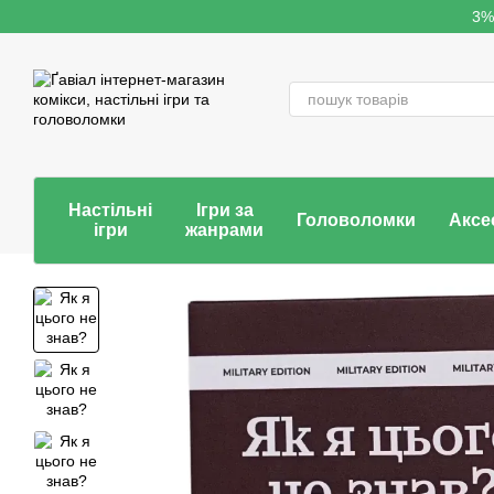
Перейти до основного контенту
3%
Настільні
Ігри за
Головоломки
Аксе
ігри
жанрами