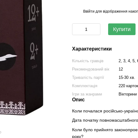
Ввійти
для відображення накоп
%
Купити
Характеристики
Кількість гравців
2, 3, 4, 5,
Рекомендований вік
12
Тривалість партії
15-30 хв.
Комплектація
220 карток
Ігри за жанрами
Вікторини
Опис
Коли почалася російсько-україн
Дата початку повномасштабного
Коли було прийнято законопроек
ю
року?