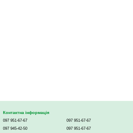
Контактна інформація
097 951-67-67
097 951-67-67
097 945-42-50
097 951-67-67