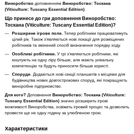
Виноробство
доповненням
Виноробство: Тоскана
(Viticulture: Tuscany Essential Edition)
.
Що принесе до гри доповнення Виноробство:
Тоскана (Viticulture: Tuscany Essential Edition)?
Розширене ігрове поле.
Тепер робітники працюватимуть
цілий рік. Також з’являються нові локації для розміщених
робітників та змінений спосіб визначення порядку ходу.
Особливі робітники.
У грі з’являються робітники, які
коштують на одну ліру більше, але мають унікальну
компетенцію та будуть приносити більше користі.
Споруди
. Додаються нові секції планшетів з місцями для
будівництва нових довгострокових споруд, які покращують
виноробне підприємство.
Для кого?
Доповнення
Виноробство: Тоскана (Viticulture:
Tuscany Essential Edition)
значно розширить ігрові
можливості Виноробства, освіжить ігровий процес та дозволить
провести ще не одну годину за улюбленою грою.
Характеристики