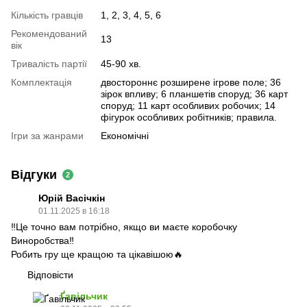
Кількість гравців
1, 2, 3, 4, 5, 6
Рекомендований
13
вік
Тривалість партії
45-90 хв.
Комплектація
двостороннє розширене ігрове поле; 36
зірок впливу; 6 планшетів споруд; 36 карт
споруд; 11 карт особливих робочих; 14
фігурок особливих робітників; правила.
Ігри за жанрами
Економічні
Відгуки
2
Юрій Васічкін
01.11.2025 в 16:18
‼️Це точно вам потрібно, якщо ви маєте коробочку
Виноробства‼️
Робить гру ще кращою та цікавішою🔥
Відповісти
Ґавільчик