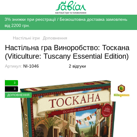
3% знижки при реєстрації / Безкоштовна доставка замовлень
від 2200 грн.
Настільні ігри
Доповнення
Настільна гра Виноробство: Тоскана
(Viticulture: Tuscany Essential Edition)
Артикул:
NI-1046
2 відгуки
3
3
ДОПОВНЕННЯ