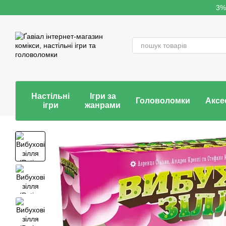
Перейти до основного контенту
3%
Настільні
Ігри за
Головоломки
Аксе
ігри
жанрами