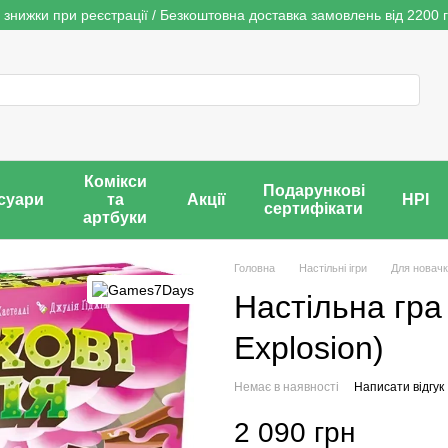
 знижки при реєстрації / Безкоштовна доставка замовлень від 2200 г
Комікси
Подарункові
суари
та
Акції
НРІ
сертифікати
артбуки
Головна
Настільні ігри
Для новачк
Настільна гра 
Explosion)
Немає в наявності
Написати відгук
2 090 грн