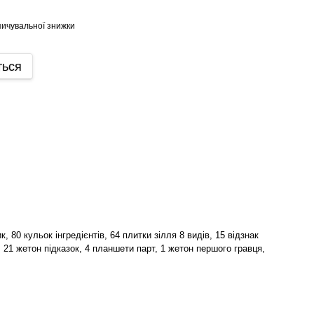
ичувальної знижки
ться
к, 80 кульок інгредієнтів, 64 плитки зілля 8 видів, 15 відзнак
 21 жетон підказок, 4 планшети парт, 1 жетон першого гравця,