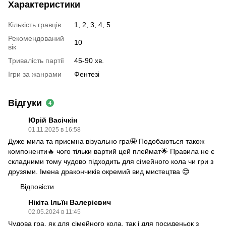
Характеристики
Кількість гравців
1, 2, 3, 4, 5
Рекомендований
10
вік
Тривалість партії
45-90 хв.
Ігри за жанрами
Фентезі
Відгуки
4
Юрій Васічкін
01.11.2025 в 16:58
Дуже мила та приємна візуально гра🤩 Подобаються також
компоненти🔥 чого тільки вартий цей плеймат🌟 Правила не є
складними тому чудово підходить для сімейного кола чи гри з
друзями. Імена дракончиків окремий вид мистецтва 😊
Відповісти
Нікіта Ільїн Валерієвич
02.05.2024 в 11:45
Чудова гра, як для сімейного кола, так і для посиденьок з