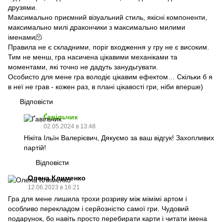
друзями.
Максимально приємний візуальний стиль, якісні компоненти,
максимально милі дракончики з максимально милими
іменами🫠
Правила не є складними, поріг входження у гру не є високим.
Тим не менш, гра насичена цікавими механіками та
моментами, які точно не дадуть занудьгувати.
Особисто для мене гра володіє цікавим ефектом… Скільки б я
в неї не грав - кожен раз, в плані цікавості гри, ніби вперше)
Відповісти
Ґавільчик
02.05.2024 в 13:48
Нікіта Ільїн Валерієвич, Дякуємо за ваш відгук! Захопливих
партій!
Відповісти
Олена Клименко
12.06.2023 в 16:21
Гра для мене лишила трохи розриву між мімімі артом і
особливо перекладом і серйозністю самої гри. Чудовий
подарунок, бо навіть просто перебирати карти і читати імена