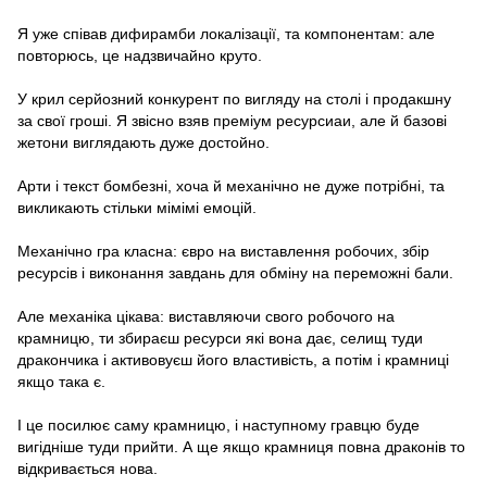
Я уже співав дифирамби локалізації, та компонентам: але
повторюсь, це надзвичайно круто.
У крил серйозний конкурент по вигляду на столі і продакшну
за свої гроші. Я звісно взяв преміум ресурсиаи, але й базові
жетони виглядають дуже достойно.
Арти і текст бомбезні, хоча й механічно не дуже потрібні, та
викликають стільки мімімі емоцій.
Механічно гра класна: євро на виставлення робочих, збір
ресурсів і виконання завдань для обміну на переможні бали.
Але механіка цікава: виставляючи свого робочого на
крамницю, ти збираєш ресурси які вона дає, селищ туди
дракончика і активовуєш його властивість, а потім і крамниці
якщо така є.
І це посилює саму крамницю, і наступному гравцю буде
вигідніше туди прийти. А ще якщо крамниця повна драконів то
відкривається нова.