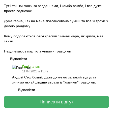
Тут і трішки гонки за завданнями, і комбо вомбо, і все дуже
просто водночас.
Дуже гарна, і як на мене збалансована суміш, та все ж трохи з
долею рандому.
Кому подобаються легкі красиві сімейні жара, як крила, має
зайти.
Недочекаюсь партію з живими гравцями
Відповісти
Ґавільчик
11.04.2023 в 15:42
Андрій Столбовий, Дуже дякуємо за такий відгук та
зичимо якнайшіидше зіграти із "живими" гравцями.
Відповісти
Написати відгук