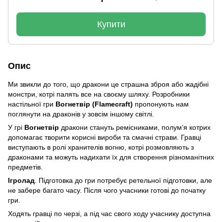
Купити
Опис
Ми звикли до того, що дракони це страшна зброя або жадібні
монстри, котрі палять все на своєму шляху. Розробники
настільної гри
Вогнетвір (Flamecraft)
пропонують нам
поглянути на драконів у зовсім іншому світлі.
У грі
Вогнетвір
дракони стануть ремісниками, полум’я котрих
допомагає творити корисні вироби та смачні страви. Гравці
виступають в ролі хранителів вогню, котрі розмовляють з
драконами та можуть надихати їх для створення різноманітних
предметів.
Ігролад
. Підготовка до гри потребує ретельної підготовки, але
не забере багато часу. Після чого учасники готові до початку
гри.
Ходять гравці по черзі, а під час свого ходу учаснику доступна