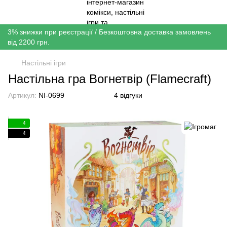
3% знижки при реєстрації / Безкоштовна доставка замовлень
від 2200 грн.
Настільні ігри
Настільна гра Вогнетвір (Flamecraft)
Артикул:
NI-0699
4 відгуки
4
4