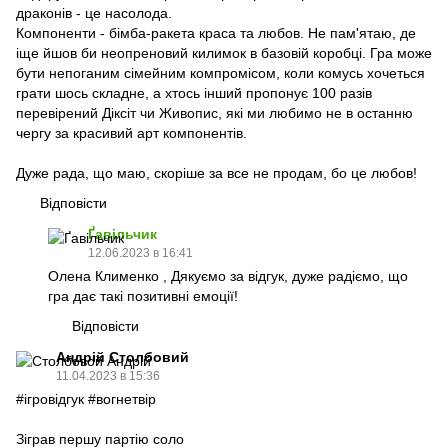
драконів - це насолода.
Компоненти - бімба-ракета краса та любов. Не пам'ятаю, де
іще йшов би неопреновий килимок в базовій коробці. Гра може
бути непоганим сімейним компромісом, коли комусь хочеться
грати шось складне, а хтось інший пропонує 100 разів
перевірений Діксіт чи Живопис, які ми любимо не в останню
чергу за красивий арт компонентів.
Дуже рада, що маю, скоріше за все не продам, бо це любов!
Відповісти
Ґавільчик
12.06.2023 в 16:41
Олена Клименко , Дякуємо за відгук, дуже радіємо, що
гра дає такі позитивні емоції!
Відповісти
Андрій Столбовий
11.04.2023 в 15:36
#ігровідгук #вогнетвір
Зіграв першу партію соло