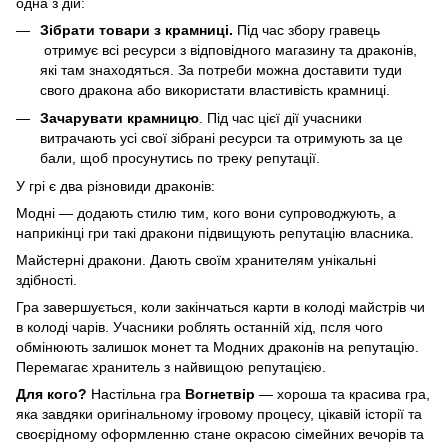
одна з дій:
Зібрати товари з крамниці.
Під час збору гравець
отримує всі ресурси з відповідного магазину та драконів,
які там знаходяться. За потреби можна доставити туди
свого дракона або використати властивість крамниці.
Зачарувати крамницю
. Під час цієї дії учасники
витрачають усі свої зібрані ресурси та отримують за це
бали, щоб просунутись по треку репутації.
У грі є два різновиди драконів:
Модні — додають стилю тим, кого вони супроводжують, а
наприкінці гри такі дракони підвищують репутацію власника.
Майстерні дракони. Дають своїм хранителям унікальні
здібності.
Гра завершується, коли закінчаться карти в колоді майстрів чи
в колоді чарів. Учасники роблять останній хід, псля чого
обмінюють залишок монет та Модних драконів на репутацію.
Перемагає хранитель з найвищою репутацією.
Для кого?
Настільна гра
Вогнетвір
— хороша та красива гра,
яка завдяки оригінальному ігровому процесу, цікавій історії та
своєрідному оформленню стане окрасою сімейних вечорів та