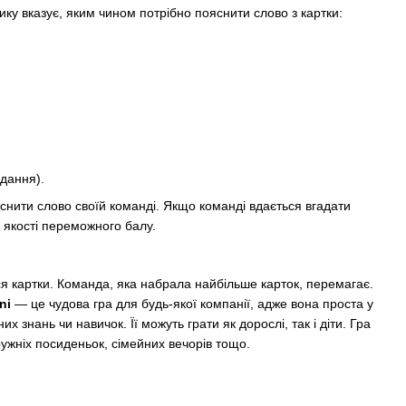
ику вказує, яким чином потрібно пояснити слово з картки:
дання).
снити слово своїй команді. Якщо команді вдається вгадати
 якості переможного балу.
ься картки. Команда, яка набрала найбільше карток, перемагає.
ini
— це чудова гра для будь-якої компанії, адже вона проста у
их знань чи навичок. Її можуть грати як дорослі, так і діти. Гра
ружніх посиденьок, сімейних вечорів тощо.