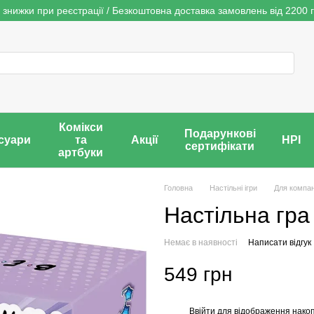
 знижки при реєстрації / Безкоштовна доставка замовлень від 2200 г
Комікси
Подарункові
суари
та
Акції
НРІ
сертифікати
артбуки
Головна
Настільні ігри
Для компан
Настільна гра 
Немає в наявності
Написати відгук
549 грн
Ввійти
для відображення накоп
%