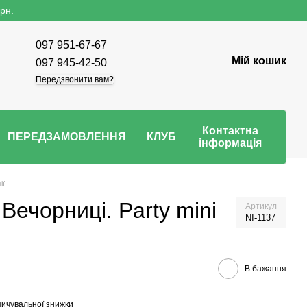
рн.
097 951-67-67
Мій кошик
097 945-42-50
Передзвонити вам?
Контактна
ПЕРЕДЗАМОВЛЕННЯ
КЛУБ
інформація
ії
Вечорниці. Party mini
Артикул
NI-1137
В бажання
ичувальної знижки