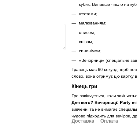
кубик. Випавше число на куб
жестами;
малюванням;
описом;
співом;
синонімом;
«Вечорниці» (спеціальне зав
Гравець має 60 секунд, щоб поя
слово, вона отримує цю картку в
Кінець гри
Гра закінчується, коли закінчат
Для кого? Вечорниці: Party m
вивченні та не вимагає спеціальн
чудово підходить для вечірок, д
Доставка
Оплата