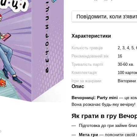
Повідомити, коли з'яви
Характеристики
Кількість гравців
2, 3, 4, 5,
Рекомендований вік
16
Тривалість партії
30-60 хв.
Комплектація
100 карток
Ігри за жанрами
Вікторини
Опис
Вечорниці: Party mini
— це ком
Вона розкачає будь-яку вечірку!
Як грати в гру Вечор
Підготовка до гри займе близ
ю
Мета гри
— пояснити своїй 