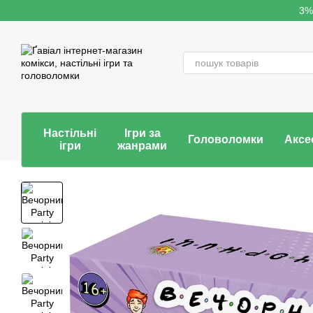
Перейти до основного контенту
3%
Настільні
Ігри за
Головоломки
Аксе
ігри
жанрами