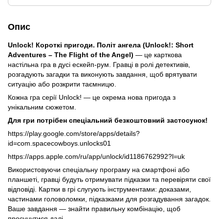
Опис
Unlock! Короткі пригоди. Політ ангела (Unlock!: Short
Adventures – The Flight of the Angel)
— це карткова
настільна гра в дусі ескейп-рум. Гравці в ролі детективів,
розгадують загадки та виконують завдання, щоб врятувати
ситуацію або розкрити таємницю.
Кожна гра серії Unlock! — це окрема нова пригода з
унікальним сюжетом.
Для гри потрібен спеціальний безкоштовний застосунок!
https://play.google.com/store/apps/details?
id=com.spacecowboys.unlocks01
https://apps.apple.com/ru/app/unlock/id1186762992?l=uk
Використовуючи спеціальну програму на смартфоні або
планшеті, гравці будуть отримувати підказки та перевіряти свої
відповіді. Картки в грі слугують інструментами: доказами,
частинами головоломки, підказками для розгадування загадок.
Ваше завдання — знайти правильну комбінацію, щоб
просунутися далі.