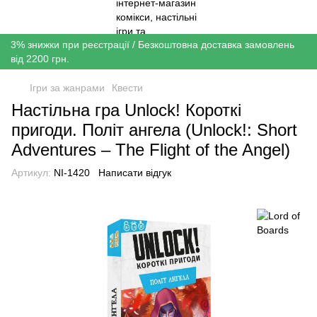
3% знижки при реєстрації / Безкоштовна доставка замовлень
від 2200 грн.
Ігри за жанрами
Квести
Настільна гра Unlock! Короткі
пригоди. Політ ангела (Unlock!: Short
Adventures – The Flight of the Angel)
Артикул:
NI-1420
Написати відгук