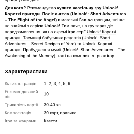
Для кого?
Рекомендуємо
купити настільну гру Unlock!
Короткі пригоди. Політ ангела (Unlock!: Short Adventures
– The Flight of the Angel)
в магазині
Ґавіал
гравцям, які ще
не знайомі з серією
Unlock!
Тим паче, на гру зараз діє
передзамовлення, як на окремі ігри серії
Unlock! Короткі
пригоди. Таємниці бабусиних рецептів (Unlock!: Short
Adventures – Secret Recipes of Yore)
та
Unlock! Короткі
пригоди. Пробудження мумії (Unlock!: Short Adventures – The
Awakening of the Mummy)
, так і на комплект з трьох ігор.
Характеристики
Кількість гравців
1, 2, 3, 4, 5, 6
Рекомендований
10
вік
Тривалість партії
30-40 хв.
Комплектація
30 карт, правила
Ігри за жанрами
Квести