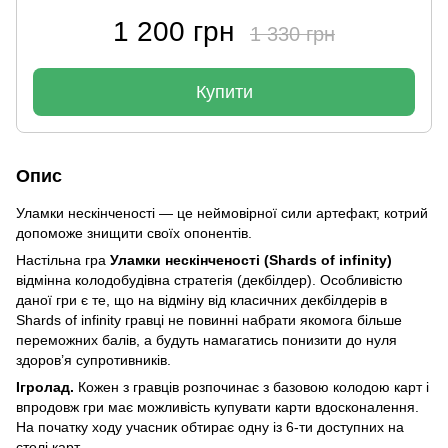
1 200 грн
1 330 грн
Купити
Опис
Уламки нескінченості — це неймовірної сили артефакт, котрий
допоможе знищити своїх опонентів.
Настільна гра
Уламки нескінченості (Shards of infinity)
відмінна колодобудівна стратегія (декбілдер). Особливістю
даної гри є те, що на відміну від класичних декбілдерів в
Shards of infinity гравці не повинні набрати якомога більше
переможних балів, а будуть намагатись понизити до нуля
здоров’я супротивників.
Ігролад.
Кожен з гравців розпочинає з базовою колодою карт і
впродовж гри має можливість купувати карти вдосконалення.
На початку ходу учасник обтирає одну із 6-ти доступних на
столі карт.