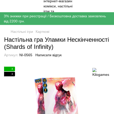
3% знижки при реєстрації / Безкоштовна доставка замовлень
від 2200 грн.
Настільні ігри
Карткові
Настільна гра Уламки Нескінченності
(Shards of Infinity)
Артикул:
NI-0565
Написати відгук
3
3