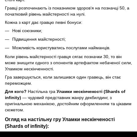
Гравці розпочинають із показником здоров‘я на позначці 50, а
початковий рівень майстерності на нулі.
Кожна з карт дає гравцю певні бонуси:
Нові союзники;
Підвищення майстерності;
Можливість користуватись послугами найманців.
Коли рівень майстерності гравця сягає позначки 30, то він
може знищити одного з опонентів артефактом небаченої сили,
Уламком нескінченності.
Гра завершується, коли залишився один гравець, він стає
переможцем.
Для кого?
Настільна гра
Уламки нескінченості (Shards of
infinity)
— чудовий представник жанру декбилдинг, з
оригінальною механікою, достойним оформленням та цікавим
сюжетом.
Огляд на настільну гру Уламки нескінченості
(Shards of infinity):