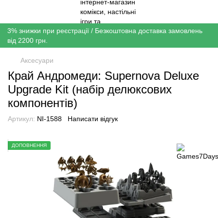
3% знижки при реєстрації / Безкоштовна доставка замовлень
від 2200 грн.
Аксесуари
Край Андромеди: Supernova Deluxe
Upgrade Kit (набір делюксових
компонентів)
Артикул:
NI-1588
Написати відгук
ДОПОВНЕННЯ