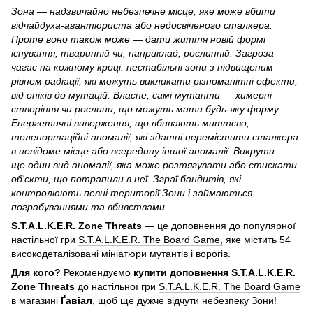
Зона — надзвичайно небезпечне місце, яке може вбити
відчайдуха-авантюриста або недосвіченого сталкера.
Проте воно також може — дати життя новій формі
існування, тваринній чи, наприклад, рослинній. Загроза
чагає на кожному кроці: нестабільні зони з підвищеним
рівнем радіації, які можуть викликати різноманітні ефекти,
від опіків до мутацій. Власне, самі мутанти — химерні
створіння чи рослини, що можуть мати будь-яку форму.
Енергетичні виверження, що вбивають миттєво,
телепортаційні аномалії, які здатні перемістити сталкера
в невідоме місце або всередину іншої аномалії. Викрути —
ще один вид аномалії, яка може розтягувати або стискати
об'єкти, що потрапили в неї. Зграї бандитів, які
контролюють певні території Зони і займаються
пограбуваннями та вбивствами.
S.T.A.L.K.E.R. Zone Threats
— це доповнення до популярної
настільної гри
S.T.A.L.K.E.R. The Board Game,
яке містить 54
високодеталізовані мініатюри мутантів і ворогів.
Для кого?
Рекомендуємо
купити доповнення S.T.A.L.K.E.R.
Zone Threats
до настільної гри
S.T.A.L.K.E.R. The Board Game
в магазині
Ґавіал
, щоб ще дужче відчути небезпеку Зони!