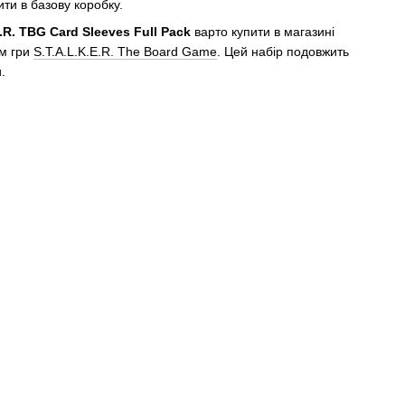
ити в базову коробку.
E.R. TBG Card Sleeves Full Pack
варто купити в магазині
м гри
S.T.A.L.K.E.R. The Board Game
. Цей набір подовжить
и.