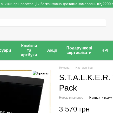
 знижки при реєстрації / Безкоштовна доставка замовлень від 2200 г
Комікси
Подарункові
суари
та
Акції
НРІ
сертифікати
артбуки
Головна
Настільні ігри
S.T.A.L.K.E.R.
Pack
Немає в наявності
Написати відгук
3 570 грн