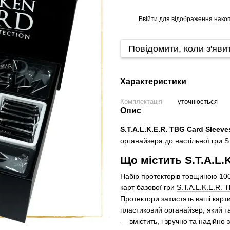
Ввійти
для відображення накоп
%
Повідомити, коли з'яви
Характеристики
Комплектація
уточнюється
Опис
S.T.A.L.K.E.R. TBG Card Sleeve
органайзера до настільної гри
S
Що містить S.T.A.L.K
Набір протекторів товщиною 100
карт базової гри
S.T.A.L.K.E.R. 
Протектори захистять ваші карти
пластиковий органайзер, який т
— вмістить, і зручно та надійно 