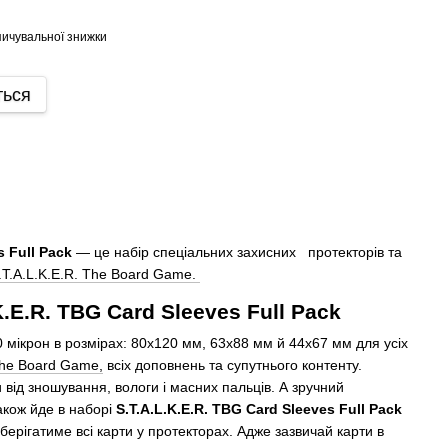
ичувальної знижки
ться
s Full Pack
— це набір спеціальних захисних протекторів та
.T.A.L.K.E.R. The Board Game.
.E.R. TBG Card Sleeves Full Pack
 мікрон в розмірах: 80х120 мм, 63х88 мм й 44х67 мм для усіх
The Board Game,
всіх доповнень та супутнього контенту.
 від зношування, вологи і масних пальців. А зручний
акож йде в наборі
S.T.A.L.K.E.R. TBG Card Sleeves Full Pack
зберігатиме всі карти у протекторах. Адже зазвичай карти в