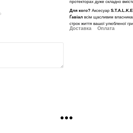
протекторах дуже складно вміст
Для кого?
Аксесуар
S.T.A.L.K.
ю
Ґавіал
всім щасливим власника
строк життя вашої улюбленої гр
Доставка
Оплата