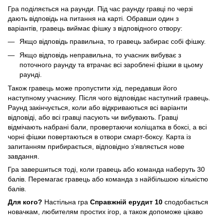
Гра поділяється на раунди. Під час раунду гравці по черзі
дають відповідь на питання на карті. Обравши один з
варіантів, гравець виймає фішку з відповідного отвору:
Якщо відповідь правильна, то гравець забирає собі фішку.
Якщо відповідь неправильна, то учасник вибуває з
поточного раунду та втрачає всі зароблені фішки в цьому
раунді.
Також гравець може пропустити хід, передавши його
наступному учаснику. Після чого відповідає наступний гравець.
Раунд закінчується, коли або відкриваються всі варіанти
відповіді, або всі гравці пасують чи вибувають. Гравці
відмічають набрані бали, провертаючи коліщатка в боксі, а всі
чорні фішки повертаються в отвори смарт-боксу. Карта із
запитанням прибирається, відповідно з’являється нове
завдання.
Гра завершиться тоді, коли гравець або команда наберуть 30
балів. Перемагає гравець або команда з найбільшою кількістю
балів.
Для кого?
Настільна гра
Справжній ерудит 10
сподобається
новачкам, любителям простих ігор, а також допоможе цікаво