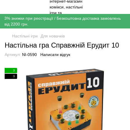
3% знижки при реєстрації / Безкоштовна доставка замовлень
від 2200 грн.
Настільні ігри
Для новачків
Настільна гра Справжній Ерудит 10
Артикул:
NI-0590
Написати відгук
3
3