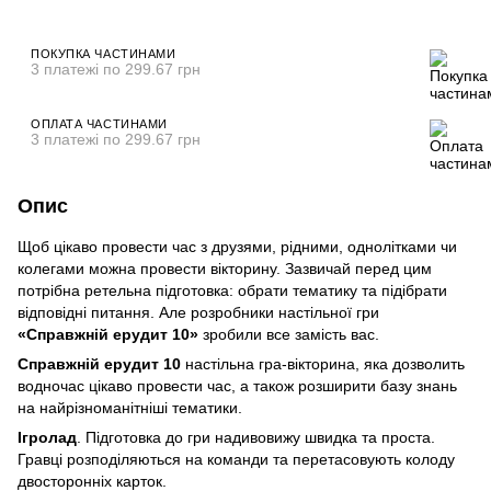
ПОКУПКА ЧАСТИНАМИ
3 платежі по 299.67 грн
ОПЛАТА ЧАСТИНАМИ
3 платежі по 299.67 грн
Опис
Щоб цікаво провести час з друзями, рідними, однолітками чи
колегами можна провести вікторину. Зазвичай перед цим
потрібна ретельна підготовка: обрати тематику та підібрати
відповідні питання. Але розробники настільної гри
«Справжній ерудит 10»
зробили все замість вас.
Справжній ерудит 10
настільна гра-вікторина, яка дозволить
водночас цікаво провести час, а також розширити базу знань
на найрізноманітніші тематики.
Ігролад
. Підготовка до гри надивовижу швидка та проста.
Гравці розподіляються на команди та перетасовують колоду
двосторонніх карток.