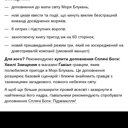
доповнення до мапи світу Моря Блукань;
нові цікаві квести та події, що кинуть виклик безстрашній
команді досвідчених моряків;
8 хитрих і підступних ворогів;
захоплюючу книгу пригод аж на 60 сторінок;
новий пришвидшений режим гри, який не зосереджений на
довготривалій компанії (умовний ваншот).
Для кого?
Рекомендуємо
купити доповнення Сплячі Боги:
Хвилі Знищення
в магазині
Ґавіал
гравцям, яким
полюбилися пригоди в Морі Блукань. Це доповнення
розширює базовий сценарій і ближче знайомить гравців з
таємницями загадкового, повного небезпек світу.
А щоб ще більше розширити ігровий всесвіт і зазирнути в
найтемніші його надра, ґавіальчики рекомендують спробувати
доповнення
Сплячі Боги: Підземелля!