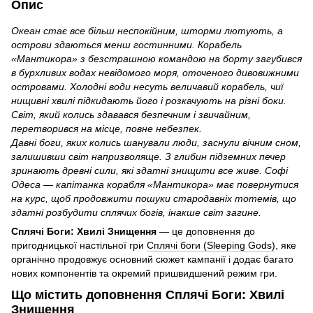
Опис
Океан стає все більш неспокійним, шторми лютують, а
острови здаються менш гостинними. Корабель
«Мантикора» з безстрашною командою на борту загубився
в бурхливих водах невідомого моря, оточеного дивовижними
островами. Холодні води несуть величавий корабель, чиї
нищивні хвилі підкидають його і розкачують на різні боки.
Світ, який колись здавався безпечним і звичайним,
перетворився на місце, повне небезпек.
Давні боги, яких колись шанували люди, заснули вічним сном,
залишивши світ напризволяще. З глибин підземних печер
зринають древні сили, які здатні знищити все живе. Софі
Одеса — капітанка корабля «Мантикора» має повернутися
на курс, щоб продовжити пошуки стародавніх тотемів, що
здатні розбудити сплячих богів, інакше світ загине.
Сплячі Боги: Хвилі Знищення
— це доповнення до
пригодницької настільної гри
Сплячі боги (Sleeping Gods)
, яке
органічно продовжує основний сюжет кампанії і додає багато
нових компонентів та окремий пришвидшений режим гри.
Що містить доповнення Сплячі Боги: Хвилі
Знищення