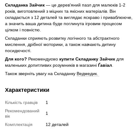
Складанка Зайчик
— це дерев'яний пазл для малюків 1-2
років, виготовлений з міцних та якісних матеріалів. Він
складається з 12 деталей та виглядає яскраво і приваблююче,
а значить ваша дитина буде поглинута ігровим процесом
цілком і повністю.
Складанки сприяють розвитку логічного та абстрактного
мислення, дрібної моторики, а також навчають дитину
посидючості.
Для кого?
Рекомендуємо
купити Складанку Зайчик
для
маленьких допитливих розумників в магазині
Ґавіал
.
Також зверніть увагу на Складанку
Ведмедик.
Характеристики
Кількість гравців
1
Рекомендований
1
вік
Комплектація
12 деталей