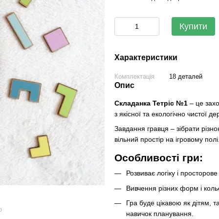
Купити
Характеристики
Комплектація
18 деталей
Опис
Складанка Тетріс №1
– це захо
з якісної та екологічно чистої де
Завдання гравця – зібрати різн
вільний простір на ігровому полі
Особливості гри:
Розвиває логіку і просторов
Вивчення різних форм і коль
Гра буде цікавою як дітям, 
ю
навичок планування.