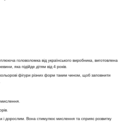
плююча головоломка від українського виробника, виготовлена
ревини, яка підійде дітям від 4 років.
окольорові фігури різних форм таким чином, щоб заповнити
.
е мислення.
орів.
так і дорослим. Вона стимулює мислення та сприяє розвитку