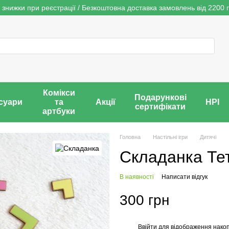
 знижки при реєстрації / Безкоштовна доставка замовлень від 2200 г
Комікси
Подарункові
суари
та
Акції
НРІ
сертифікати
артбуки
Головна
Настільні ігри
Дитячі
Складанка Те
В наявності
Написати відгук
300 грн
Ввійти
для відображення накоп
%