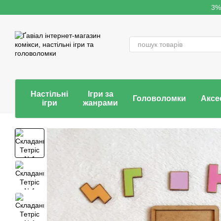
Перейти до основного контенту
3%
Настільні
Ігри за
Головоломки
Аксе
ігри
жанрами