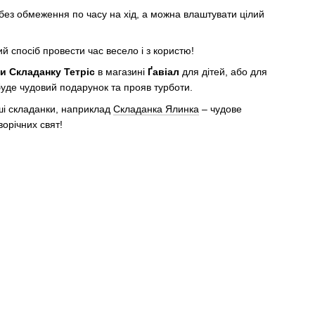
без обмеження по часу на хід, а можна влаштувати цілий
й спосіб провести час весело і з користю!
и Складанку Тетріс
в магазині
Ґавіал
для дітей, або для
уде чудовий подарунок та прояв турботи.
ші складанки, наприклад
Складанка Ялинка
– чудове
орічних свят!